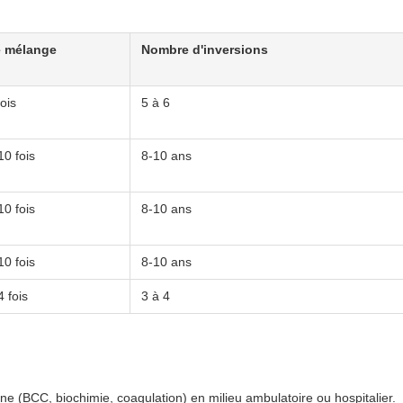
 mélange
Nombre d'inversions
fois
5 à 6
10 fois
8-10 ans
10 fois
8-10 ans
10 fois
8-10 ans
4 fois
3 à 4
ne (BCC, biochimie, coagulation) en milieu ambulatoire ou hospitalier.