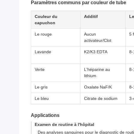
Paramètres communs par couleur de tube
Couleur du
Additif
Le
capuchon
Le rouge
Aucun
5 
activateur/Clot
Lavande
K2/K3 EDTA
8-
Verte
L'héparine au
8-
lithium
Le gris
Oxalate NaF/K
8-
Le bleu
Citrate de sodium
3-
Applications
Examen de routine à l'hôpital
Des analyses sanguines pour le diagnostic de routi