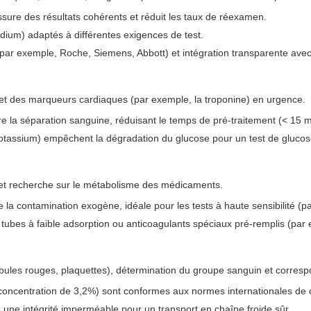
ssure des résultats cohérents et réduit les taux de réexamen.
odium) adaptés à différentes exigences de test.
(par exemple, Roche, Siemens, Abbott) et intégration transparente ave
 et des marqueurs cardiaques (par exemple, la troponine) en urgence.
re la séparation sanguine, réduisant le temps de pré-traitement (< 15 m
potassium) empêchent la dégradation du glucose pour un test de glucos
t recherche sur le métabolisme des médicaments.
e la contamination exogène, idéale pour les tests à haute sensibilité (
, tubes à faible adsorption ou anticoagulants spéciaux pré-remplis (pa
ules rouges, plaquettes), détermination du groupe sanguin et corresp
(concentration de 3,2%) sont conformes aux normes internationales de
une intégrité imperméable pour un transport en chaîne froide sûr.