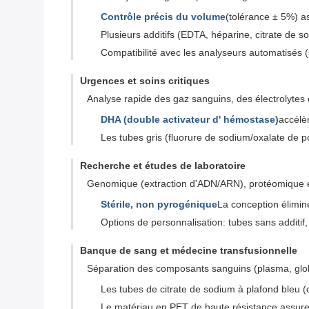
Contrôle précis du volume
(tolérance ± 5%) a
Plusieurs additifs (EDTA, héparine, citrate de s
Compatibilité avec les analyseurs automatisés 
Urgences et soins critiques
Analyse rapide des gaz sanguins, des électrolytes
DHA (double activateur d' hémostase)
accélè
Les tubes gris (fluorure de sodium/oxalate de 
Recherche et études de laboratoire
Genomique (extraction d'ADN/ARN), protéomique e
Stérile, non pyrogénique
La conception élimin
Options de personnalisation: tubes sans additif
Banque de sang et médecine transfusionnelle
Séparation des composants sanguins (plasma, glob
Les tubes de citrate de sodium à plafond bleu 
Le matériau en PET de haute résistance assure 