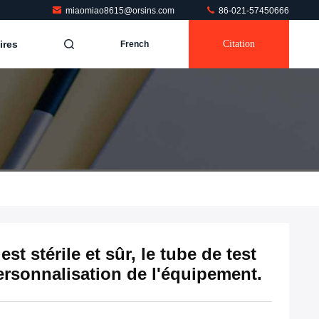
miaomiao8615@orsins.com
86-021-57450666
ires
Citation
French
t stérile et sûr, le tube de test
ersonnalisation de l'équipement.