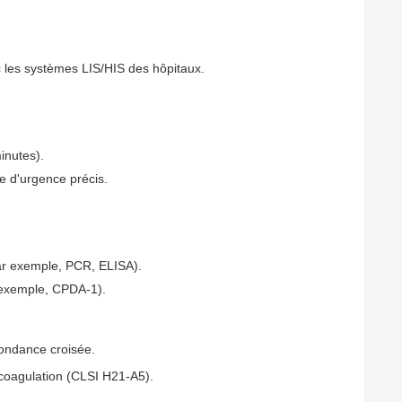
c les systèmes LIS/HIS des hôpitaux.
inutes).
e d'urgence précis.
par exemple, PCR, ELISA).
r exemple, CPDA-1).
ondance croisée.
 coagulation (CLSI H21-A5).