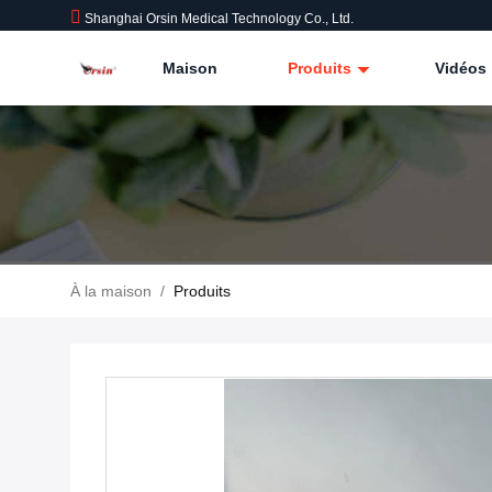
Shanghai Orsin Medical Technology Co., Ltd.
Maison
Produits
Vidéos
À la maison
/
Produits