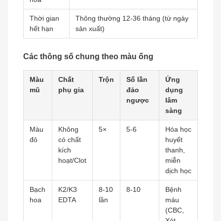
Thời gian
Thông thường 12-36 tháng (từ ngày
hết hạn
sản xuất)
Các thông số chung theo màu ống
Màu
Chất
Trộn
Số lần
Ứng
mũ
phụ gia
đảo
dụng
ngược
lâm
sàng
Màu
Không
5×
5-6
Hóa học
đỏ
có chất
huyết
kích
thanh,
hoạt/Clot
miễn
dịch học
Bạch
K2/K3
8-10
8-10
Bệnh
hoa
EDTA
lần
máu
(CBC,
Xét