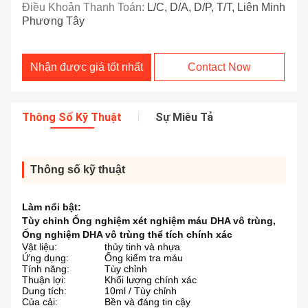
Điều Khoản Thanh Toán:
L/C, D/A, D/P, T/T, Liên Minh
Phương Tây
Nhận được giá tốt nhất
Contact Now
Thông Số Kỹ Thuật
Sự Miêu Tả
Thông số kỹ thuật
Làm nổi bật:
Tùy chỉnh Ống nghiệm xét nghiệm máu DHA vô trùng
,
Ống nghiệm DHA vô trùng thể tích chính xác
Vật liệu:
thủy tinh và nhựa
Ứng dụng:
Ống kiểm tra máu
Tính năng:
Tùy chỉnh
Thuận lợi:
Khối lượng chính xác
Dung tích:
10ml / Tùy chỉnh
Của cải:
Bền và đáng tin cậy