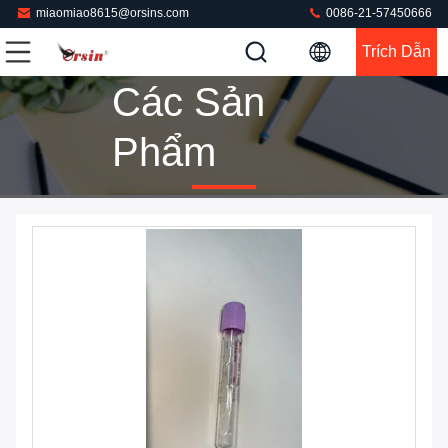
miaomiao8615@orsins.com
0086-21-57450666
Trích Dẫn
Các Sản
Phẩm