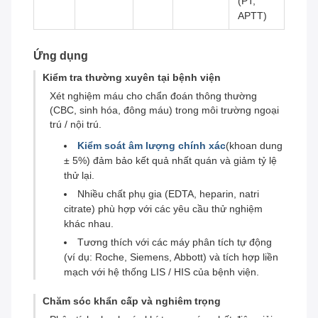
(PT,
APTT)
Ứng dụng
Kiểm tra thường xuyên tại bệnh viện
Xét nghiệm máu cho chẩn đoán thông thường
(CBC, sinh hóa, đông máu) trong môi trường ngoại
trú / nội trú.
Kiểm soát âm lượng chính xác
(khoan dung
± 5%) đảm bảo kết quả nhất quán và giảm tỷ lệ
thử lại.
Nhiều chất phụ gia (EDTA, heparin, natri
citrate) phù hợp với các yêu cầu thử nghiệm
khác nhau.
Tương thích với các máy phân tích tự động
(ví dụ: Roche, Siemens, Abbott) và tích hợp liền
mạch với hệ thống LIS / HIS của bệnh viện.
Chăm sóc khẩn cấp và nghiêm trọng