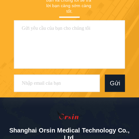
bạn và chúng tôi sẽ trả 
lời bạn càng sớm càng 
tốt.
Gửi
Shanghai Orsin Medical Technology Co.,
Ltd.