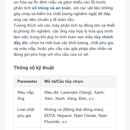
ưu hóa sự ổn định mẫu và giảm thiểu các lỗi trước
phân tích.
vô trùng và an toàn
, với các vật liệu không
gây cháy và kiểm tra chất lượng nghiêm ngặt để đáp
ứng các tiêu chuẩn y tế toàn cầu.
Tương thích với các máy phân tích tự động lớn và thiết
bị phòng thí nghiệm, các ống này hợp lý hóa quy trình
làm việc trong khi duy trì tính toàn vẹn mẫu.
tùy chỉnh
đầy đủ
--chọn từ một loạt các khối lượng, chất phụ gia,
và màu nắp, hoặc yêu cầu các giải pháp dán nhãn và
đóng gói phù hợp với nhu cầu của cơ sở.
Thông số kỹ thuật
Parameter
Mô tả/Các tùy chọn
Màu nắp
Màu đỏ, Lavender (Vàng), Xanh,
ống
Xám, Xanh, Vàng, Đen, v.v.
Loại chất
Không có (Động thái đông máu),
phụ gia
EDTA, Heparin, Natri Citrate, Natri
Fluoride, v.v.