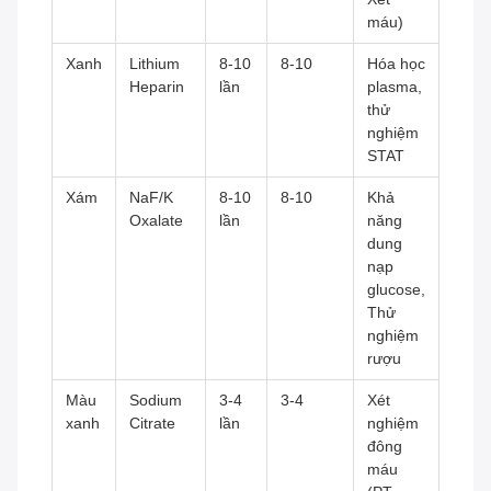
máu)
Xanh
Lithium
8-10
8-10
Hóa học
Heparin
lần
plasma,
thử
nghiệm
STAT
Xám
NaF/K
8-10
8-10
Khả
Oxalate
lần
năng
dung
nạp
glucose,
Thử
nghiệm
rượu
Màu
Sodium
3-4
3-4
Xét
xanh
Citrate
lần
nghiệm
đông
máu