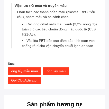
Việc lưu trữ máu và truyền máu
Phân tách các thành phần máu (plasma, RBC, tiểu
cầu), nhóm máu và so sánh chéo.
Các ống citrat natri màu xanh (3,2% nồng độ)
tuân thủ các tiêu chuẩn đông máu quốc tế (CLSI
H21-A5).
Vật liệu PET bền cao đảm bảo tính toàn vẹn
chống rò rỉ cho vận chuyển chuỗi lạnh an toàn.
Tags:
ống lấy mẫu máu
ống lấy máu
Gel Clot Activator
Sản phẩm tương tự