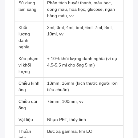
Sử dụng
Phân tách huyết thanh, máu học,
lâm sàng
đông máu, hóa học, glucose, ngân
hàng máu, vv
Khối
2ml, 3ml, 4ml, 5ml, 6ml, 7ml, 8ml,
lượng
10ml, vv
danh
nghĩa
Kéo phạm
± 10% khối lượng danh nghĩa (ví dụ:
vi khối
4,5-5,5 ml cho ống 5 ml)
lượng
Chiều kính
13mm, 16mm (kích thước người lớn
ống
tiêu chuẩn)
Chiều dài
75mm, 100mm, vv
ống
Vật liệu
Nhựa PET, thủy tinh
Thuần
Bức xạ gamma, khí EO
hóa