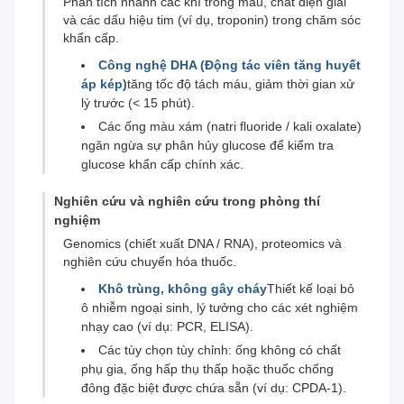
Phân tích nhanh các khí trong máu, chất điện giải
và các dấu hiệu tim (ví dụ, troponin) trong chăm sóc
khẩn cấp.
Công nghệ DHA (Động tác viên tăng huyết
áp kép)
tăng tốc độ tách máu, giảm thời gian xử
lý trước (< 15 phút).
Các ống màu xám (natri fluoride / kali oxalate)
ngăn ngừa sự phân hủy glucose để kiểm tra
glucose khẩn cấp chính xác.
Nghiên cứu và nghiên cứu trong phòng thí
nghiệm
Genomics (chiết xuất DNA / RNA), proteomics và
nghiên cứu chuyển hóa thuốc.
Khô trùng, không gây cháy
Thiết kế loại bỏ
ô nhiễm ngoại sinh, lý tưởng cho các xét nghiệm
nhạy cao (ví dụ: PCR, ELISA).
Các tùy chọn tùy chỉnh: ống không có chất
phụ gia, ống hấp thụ thấp hoặc thuốc chống
đông đặc biệt được chứa sẵn (ví dụ: CPDA-1).