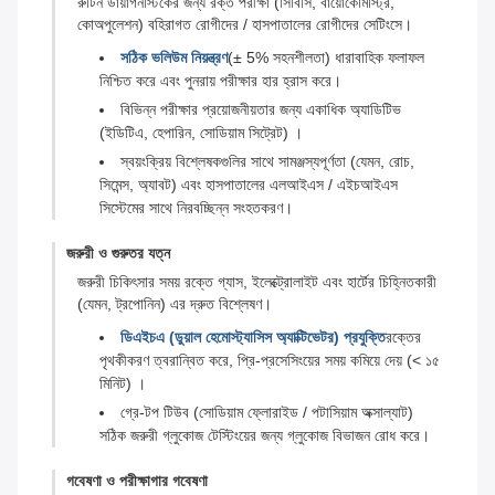
রুটিন ডায়াগনস্টিকের জন্য রক্ত পরীক্ষা (সিবিসি, বায়োকেমিস্ট্রি,
কোঅপুলেশন) বহিরাগত রোগীদের / হাসপাতালের রোগীদের সেটিংসে।
সঠিক ভলিউম নিয়ন্ত্রণ
(± 5% সহনশীলতা) ধারাবাহিক ফলাফল
নিশ্চিত করে এবং পুনরায় পরীক্ষার হার হ্রাস করে।
বিভিন্ন পরীক্ষার প্রয়োজনীয়তার জন্য একাধিক অ্যাডিটিভ
(ইডিটিএ, হেপারিন, সোডিয়াম সিট্রেট) ।
স্বয়ংক্রিয় বিশ্লেষকগুলির সাথে সামঞ্জস্যপূর্ণতা (যেমন, রোচ,
সিমেন্স, অ্যাবট) এবং হাসপাতালের এলআইএস / এইচআইএস
সিস্টেমের সাথে নিরবচ্ছিন্ন সংহতকরণ।
জরুরী ও গুরুতর যত্ন
জরুরী চিকিৎসার সময় রক্তে গ্যাস, ইলেক্ট্রোলাইট এবং হার্টের চিহ্নিতকারী
(যেমন, ট্রপোনিন) এর দ্রুত বিশ্লেষণ।
ডিএইচএ (ডুয়াল হেমোস্ট্যাসিস অ্যাক্টিভেটর) প্রযুক্তি
রক্তের
পৃথকীকরণ ত্বরান্বিত করে, প্রি-প্রসেসিংয়ের সময় কমিয়ে দেয় (< ১৫
মিনিট) ।
গ্রে-টপ টিউব (সোডিয়াম ফ্লোরাইড / পটাসিয়াম অক্সাল্যাট)
সঠিক জরুরী গ্লুকোজ টেস্টিংয়ের জন্য গ্লুকোজ বিভাজন রোধ করে।
গবেষণা ও পরীক্ষাগার গবেষণা