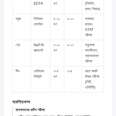
EDTA
গুণ
(সিবিসি,
ব্লাড স্মিয়ার)
সবুজ
লিথিয়াম
৮-১০
৮-১০
প্লাজমা
হেপারিন
গুণ
রসায়ন,
STAT
পরীক্ষা
গ্রে
NaF/K
৮-১০
৮-১০
গ্লুকোজ
অক্সালেট
গুণ
সহনশীলতা,
অ্যালকোহল
পরীক্ষা
নীল
সোডিয়াম
৩-৪
৩-৪
রক্ত জমাট
সিট্রেট
গুণ
বাঁধার পরীক্ষা
(পিটি,
এপিটিটি)
অ্যাপ্লিকেশন
হাসপাতালের রুটিন পরীক্ষা