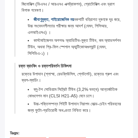
জিনোমিক্স (ডিএনএ / আরএনএ এক্সট্রাকশন), প্রোটোমিক্স এবং ড্রাগ
বিপাক গবেষণা।
জীবাণুমুক্ত, পাইরোজেনিক নয়
নকশাটি বহিরাগত দূষণকে দূর করে,
উচ্চ সংবেদনশীলতার পরীক্ষার জন্য আদর্শ (যেমন, পিসিআর,
এলআইএসএ) ।
কাস্টমাইজেশন অপশনঃ অ্যাডিটিভ-মুক্ত টিউব, কম অ্যাডসর্পশন
টিউব, অথবা প্রি-ফিল স্পেশাল অ্যান্টিকোঅগুল্যান্ট (যেমন,
সিপিডিএ-১) ।
রক্ত ব্যাংকিং ও রক্তপরিবর্তন চিকিৎসা
রক্তের উপাদান (প্লাস্মা, রেডব্লিউসিস, প্লেটলেট), রক্তের গ্রুপ এবং
ক্রস-ম্যাচিং।
ব্লু-টপ সোডিয়াম সিট্রেট টিউব (3,2% ঘনত্ব) আন্তর্জাতিক
কোগুলেশন মান (CLSI H21-A5) মেনে চলে।
উচ্চ-শক্তিসম্পন্ন পিইটি উপাদান নিরাপদ কোল্ড-চেইন পরিবহনের
জন্য ফুটো-প্রতিরোধী অখণ্ডতা নিশ্চিত করে।
Tags: