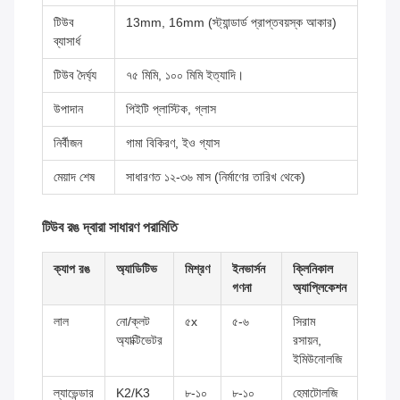
টিউব
13mm, 16mm (স্ট্যান্ডার্ড প্রাপ্তবয়স্ক আকার)
ব্যাসার্ধ
টিউব দৈর্ঘ্য
৭৫ মিমি, ১০০ মিমি ইত্যাদি।
উপাদান
পিইটি প্লাস্টিক, গ্লাস
নির্বীজন
গামা বিকিরণ, ইও গ্যাস
মেয়াদ শেষ
সাধারণত ১২-৩৬ মাস (নির্মাণের তারিখ থেকে)
টিউব রঙ দ্বারা সাধারণ পরামিতি
ক্যাপ রঙ
অ্যাডিটিভ
মিশ্রণ
ইনভার্সন
ক্লিনিকাল
গণনা
অ্যাপ্লিকেশন
লাল
নো/ক্লট
৫x
৫-৬
সিরাম
অ্যাক্টিভেটর
রসায়ন,
ইমিউনোলজি
ল্যাভেন্ডার
K2/K3
৮-১০
৮-১০
হেমাটোলজি