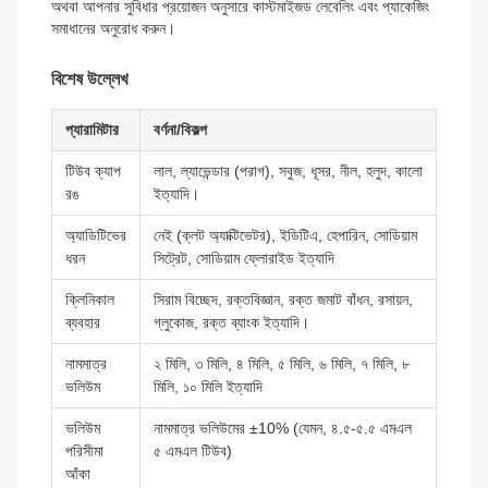
অথবা আপনার সুবিধার প্রয়োজন অনুসারে কাস্টমাইজড লেবেলিং এবং প্যাকেজিং
সমাধানের অনুরোধ করুন।
বিশেষ উল্লেখ
প্যারামিটার
বর্ণনা/বিকল্প
টিউব ক্যাপ
লাল, ল্যাভেন্ডার (পরাগ), সবুজ, ধূসর, নীল, হলুদ, কালো
রঙ
ইত্যাদি।
অ্যাডিটিভের
নেই (ক্লট অ্যাক্টিভেটর), ইডিটিএ, হেপারিন, সোডিয়াম
ধরন
সিট্রেট, সোডিয়াম ফ্লোরাইড ইত্যাদি
ক্লিনিকাল
সিরাম বিচ্ছেদ, রক্তবিজ্ঞান, রক্ত জমাট বাঁধন, রসায়ন,
ব্যবহার
গ্লুকোজ, রক্ত ব্যাংক ইত্যাদি।
নামমাত্র
২ মিলি, ৩ মিলি, ৪ মিলি, ৫ মিলি, ৬ মিলি, ৭ মিলি, ৮
ভলিউম
মিলি, ১০ মিলি ইত্যাদি
ভলিউম
নামমাত্র ভলিউমের ±10% (যেমন, ৪.৫-৫.৫ এমএল
পরিসীমা
৫ এমএল টিউব)
আঁকা