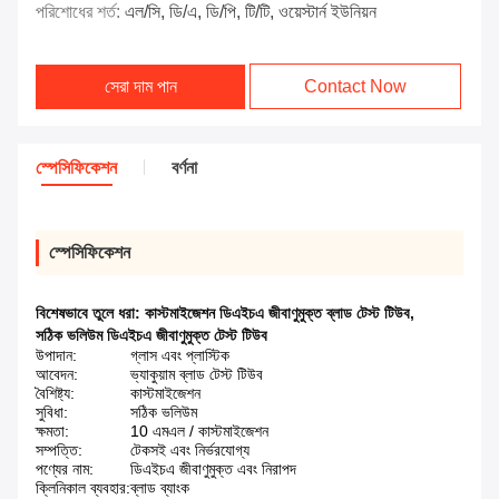
পরিশোধের শর্ত:
এল/সি, ডি/এ, ডি/পি, টি/টি, ওয়েস্টার্ন ইউনিয়ন
সেরা দাম পান
Contact Now
স্পেসিফিকেশন
বর্ণনা
স্পেসিফিকেশন
বিশেষভাবে তুলে ধরা:
কাস্টমাইজেশন ডিএইচএ জীবাণুমুক্ত ব্লাড টেস্ট টিউব
,
সঠিক ভলিউম ডিএইচএ জীবাণুমুক্ত টেস্ট টিউব
উপাদান:
গ্লাস এবং প্লাস্টিক
আবেদন:
ভ্যাকুয়াম ব্লাড টেস্ট টিউব
বৈশিষ্ট্য:
কাস্টমাইজেশন
সুবিধা:
সঠিক ভলিউম
ক্ষমতা:
10 এমএল / কাস্টমাইজেশন
সম্পত্তি:
টেকসই এবং নির্ভরযোগ্য
পণ্যের নাম:
ডিএইচএ জীবাণুমুক্ত এবং নিরাপদ
ক্লিনিকাল ব্যবহার:
ব্লাড ব্যাংক