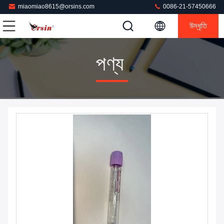
miaomiao8615@orsins.com
0086-21-57450666
উদ্ধৃতি
পণ্য