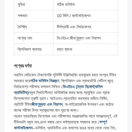
সুবিধা
সঠিক ভলিউম
সক্ষমতা
10 মিলি / কাস্টমাইজেশন
বৈশিষ্ট্য
দীর্ঘস্থায়ী এবং নির্ভরযোগ্য
পণ্যের নাম
ডিএইচএ জীবাণুমুক্ত এবং নিরাপদ
ক্লিনিকাল ব্যবহার
রক্ত ব্যাংক
পণ্যের বর্ণনা
অরসিন মেডিকেল টেকনোলজি সুনির্দিষ্ট ইঞ্জিনিয়ারিং ভ্যাকুয়াম রক্ত সংগ্রহ টিউব
সরবরাহ করে
সঠিক ভলিউম নিয়ন্ত্রণ
, ক্লিনিকাল এবং ল্যাবরেটরি সেটিংস জুড়ে
নির্ভরযোগ্য পরীক্ষার ফলাফল নিশ্চিত।
ডিএইচএ (দ্বৈত হিমোস্ট্যাসিস
অ্যাডিটিভ)
নমুনা স্থিতিশীলতা অপ্টিমাইজ করার জন্য প্রযুক্তি এবং প্রাক
বিশ্লেষণগত ত্রুটি হ্রাস। আইএসও-প্রত্যয়িত অবস্থার অধীনে নির্মিত,
প্রতিটি টিউব
জীবাণুমুক্ত এবং নিরাপদ
, অ-পাইরোজেনিক উপকরণ এবং কঠোর
মানের পরীক্ষা বিশ্ব স্বাস্থ্যসেবা মান পূরণের জন্য।
প্রধান স্বয়ংক্রিয় বিশ্লেষক এবং পরীক্ষাগার সরঞ্জামগুলির সাথে সামঞ্জস্যপূর্ণ, এই
টিউবগুলি নমুনা অখণ্ডতা বজায় রেখে কর্মপ্রবাহকে সহজতর করে।
সম্পূর্ণ
কাস্টমাইজেশন
--ভলিউম, অ্যাডিটিভ এবং ক্যাপের রঙের মধ্যে থেকে বেছে নিন,