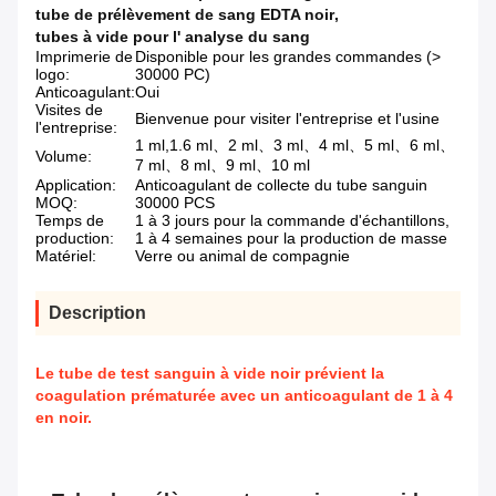
tube de prélèvement de sang EDTA noir
,
tubes à vide pour l' analyse du sang
Imprimerie de
Disponible pour les grandes commandes (>
logo:
30000 PC)
Anticoagulant:
Oui
Visites de
Bienvenue pour visiter l'entreprise et l'usine
l'entreprise:
1 ml,1.6 ml、2 ml、3 ml、4 ml、5 ml、6 ml、
Volume:
7 ml、8 ml、9 ml、10 ml
Application:
Anticoagulant de collecte du tube sanguin
MOQ:
30000 PCS
Temps de
1 à 3 jours pour la commande d'échantillons,
production:
1 à 4 semaines pour la production de masse
Matériel:
Verre ou animal de compagnie
Description
Le tube de test sanguin à vide noir prévient la
coagulation prématurée avec un anticoagulant de 1 à 4
en noir.