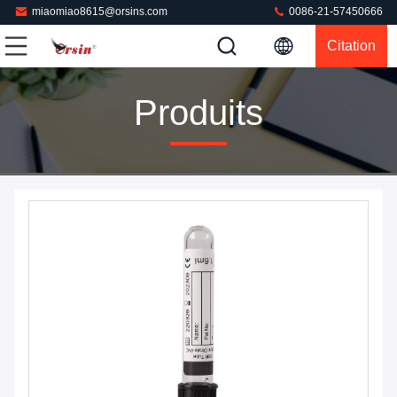
miaomiao8615@orsins.com
0086-21-57450666
Citation
Produits