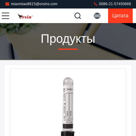
miaomiao8615@orsins.com
0086-21-57450666
Цитата
Продукты