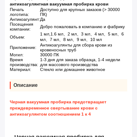
антикоагулянтная вакуумная пробирка крови
Печать
Доступно для крупных заказов (> 30000
логотипа:
ПК)
Антикоагулянт:
Да
Посещения
Добро пожаловать в компанию и фабрику
компании:
1 мл,1.6 мл、2 мл、3 мл、4 мл、5 мл、6
Объем:
мл、7 мл、8 мл、9 мл、10 мл
Антикоагулянты для сбора крови из
Приложение:
кровеносных труб
Могил:
30000 ПК
Время
1-3 дня для заказа образца, 1-4 недели
производства:
для массового производства
Материал:
Стекло или домашнее животное
Описание
Черная вакуумная пробирка предотвращает
преждевременное свертывание крови с
антикоагулянтом соотношением 1 к 4