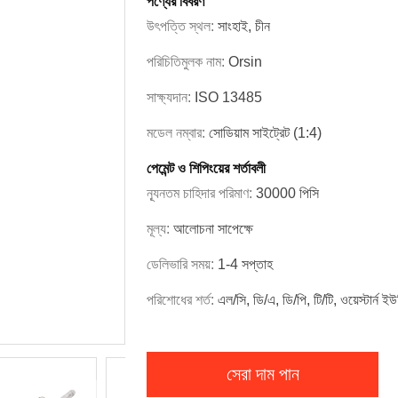
পণ্যের বিবরণ
উৎপত্তি স্থল:
সাংহাই, চীন
পরিচিতিমুলক নাম:
Orsin
সাক্ষ্যদান:
ISO 13485
মডেল নম্বার:
সোডিয়াম সাইট্রেট (1:4)
পেমেন্ট ও শিপিংয়ের শর্তাবলী
ন্যূনতম চাহিদার পরিমাণ:
30000 পিসি
মূল্য:
আলোচনা সাপেক্ষে
ডেলিভারি সময়:
1-4 সপ্তাহ
পরিশোধের শর্ত:
এল/সি, ডি/এ, ডি/পি, টি/টি, ওয়েস্টার্ন ইউ
সেরা দাম পান