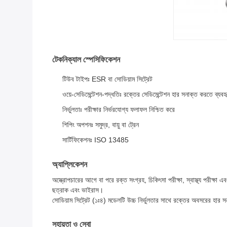
টেকনিক্যাল স্পেসিফিকেশন
টিউব টাইপঃ ESR বা সোডিয়াম সিট্রেট
ওয়ে-সেডিমেন্টেশন-পদ্ধতিঃ রক্তের সেডিমেন্টেশন হার সনাক্ত করতে ব্যবহ
নির্ভুলতাঃ পরীক্ষার নির্ভরযোগ্য ফলাফল নিশ্চিত করে
শিপিং অপশনঃ সমুদ্র, বায়ু বা ট্রেন
সার্টিফিকেশনঃ ISO 13485
অ্যাপ্লিকেশন
অস্ত্রোপচারের আগে বা পরে রক্ত সংগ্রহ, চিকিৎসা পরীক্ষা, স্বাস্থ্য পরীক্ষা এ
ছত্রাক এবং ভাইরাস।
সোডিয়াম সিট্রেট (১ঃ৪) মডেলটি উচ্চ নির্ভুলতার সাথে রক্তের অবসরের হার 
সহায়তা ও সেবা