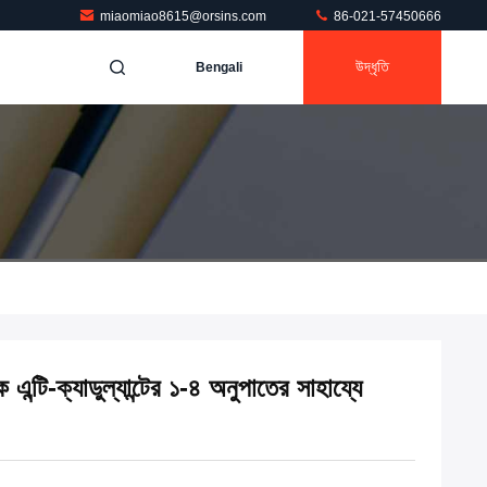
miaomiao8615@orsins.com
86-021-57450666
উদ্ধৃতি
Bengali
্যাক এন্টি-ক্যাডুল্যান্টের ১-৪ অনুপাতের সাহায্যে