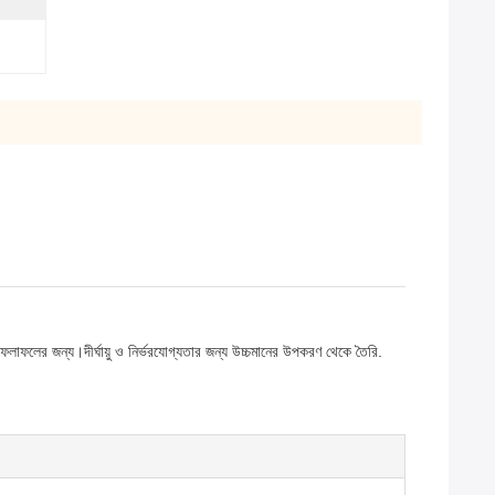
ার ফলাফলের জন্য।দীর্ঘায়ু ও নির্ভরযোগ্যতার জন্য উচ্চমানের উপকরণ থেকে তৈরি.