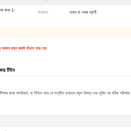
নের জন্য 1-
উপাদান:
গ্লাস বা পোষা প্রাণী
ায্যে অকাল রক্ত জমাট বাঁধতে বাধা দেয়
্ষার টিউব
ীক্ষার জন্য অপরিহার্য, যা নিশ্চিত করে যে সংগৃহীত রক্তের নমুনা বিশুদ্ধ এবং দূষিত নয় সঠিক পরীক্ষ