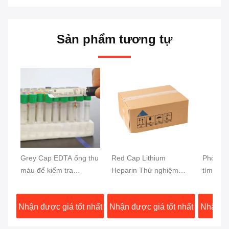
Sản phẩm tương tự
Grey Cap EDTA ống thu
Red Cap Lithium
Phòng v
máu để kiểm tra
Heparin Thử nghiệm
tím ống
glucose 13x75mm mẫu
ống máu tách nhanh
chân kh
máu
Activator đông máu Gel
nghiệm
Nhận được giá tốt nhất
Nhận được giá tốt nhất
Nhận đư
Separator
Top