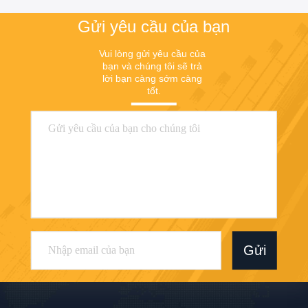
Gửi yêu cầu của bạn
Vui lòng gửi yêu cầu của 
bạn và chúng tôi sẽ trả 
lời bạn càng sớm càng 
tốt.
Gửi