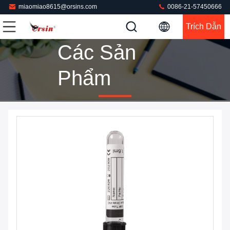
miaomiao8615@orsins.com
0086-21-57450666
Trích Dẫn
Các Sản
Phẩm