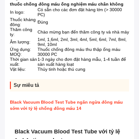
thuốc chống đông máu ống nghiệm máu chân không
Có sẵn cho các đơn đặt hàng lớn (> 30000
In logo:
PC)
Thuốc kháng
Đúng
đông:
Thăm công
Chào mừng bạn đến thăm công ty và nhà máy
ty:
1ml, 1,6ml, 2ml, 3ml, 4ml, 5ml, 6ml, 7ml, 8ml,
Âm lượng:
9ml, 10ml
Ứng dụng:
Thuốc chống đông máu thu thập ống máu
MOQ:
30000 PC
Thời gian sản
1-3 ngày cho đơn đặt hàng mẫu, 1-4 tuần để
xuất:
sản xuất hàng loạt
Vật liệu:
Thủy tinh hoặc thú cưng
Sự miêu tả
Black Vacuum Blood Test Tube ngăn ngừa đông máu
sớm với tỷ lệ chống đông máu 14
Black Vacuum Blood Test Tube với tỷ lệ