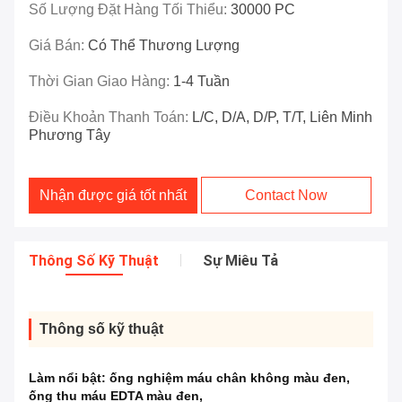
Số Lượng Đặt Hàng Tối Thiểu:
30000 PC
Giá Bán:
Có Thể Thương Lượng
Thời Gian Giao Hàng:
1-4 Tuần
Điều Khoản Thanh Toán:
L/C, D/A, D/P, T/T, Liên Minh
Phương Tây
Nhận được giá tốt nhất
Contact Now
Thông Số Kỹ Thuật
Sự Miêu Tả
Thông số kỹ thuật
Làm nổi bật:
ống nghiệm máu chân không màu đen
,
ống thu máu EDTA màu đen
,