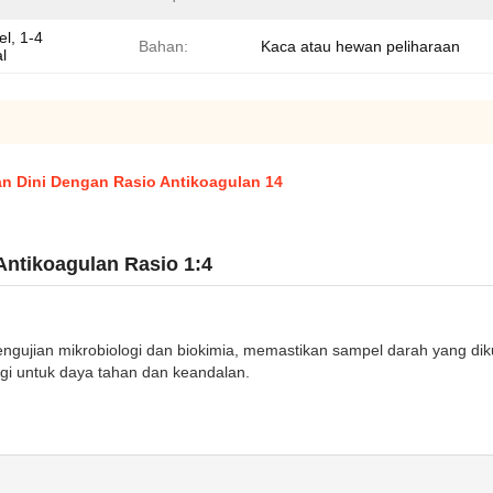
l, 1-4
Bahan:
Kaca atau hewan peliharaan
l
 Dini Dengan Rasio Antikoagulan 14
ntikoagulan Rasio 1:4
gujian mikrobiologi dan biokimia, memastikan sampel darah yang diku
nggi untuk daya tahan dan keandalan.