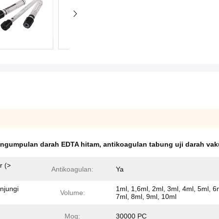
engumpulan darah EDTA hitam
,
antikoagulan tabung uji darah va
r (>
Antikoagulan:
Ya
njungi
1ml, 1,6ml, 2ml, 3ml, 4ml, 5ml, 6
Volume:
7ml, 8ml, 9ml, 10ml
Moq:
30000 PC