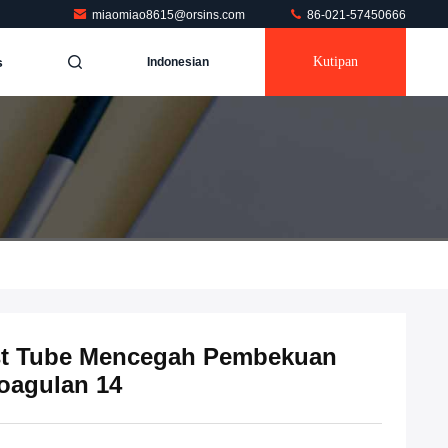
miaomiao8615@orsins.com
86-021-57450666
s
Kutipan
Indonesian
st Tube Mencegah Pembekuan
oagulan 14