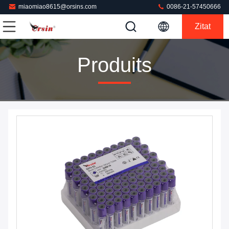
miaomiao8615@orsins.com
0086-21-57450666
Zitat
Produits