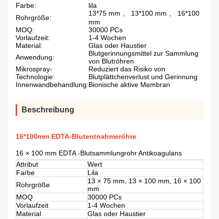
Farbe:
lila
13*75 mm 、 13*100 mm 、 16*100
Rohrgröße:
mm
MOQ:
30000 PCs
Vorlaufzeit:
1-4 Wochen
Material:
Glas oder Haustier
Blutgerinnungsmittel zur Sammlung
Anwendung:
von Blutröhren
Mikrospray-
Reduziert das Risiko von
Technologie:
Blutplättchenverlust und Gerinnung
Innenwandbehandlung:
Bionische aktive Membran
Beschreibung
16*100mm EDTA-Blutentnahmeröhre
16 × 100 mm EDTA -Blutsammlungrohr Antikoagulans
Attribut
Wert
Farbe
Lila
13 × 75 mm, 13 × 100 mm, 16 × 100
Rohrgröße
mm
MOQ
30000 PCs
Vorlaufzeit
1-4 Wochen
Material
Glas oder Haustier