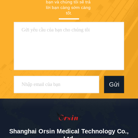
bạn và chúng tôi sẽ trả 
lời bạn càng sớm càng 
tốt.
Gửi
Shanghai Orsin Medical Technology Co.,