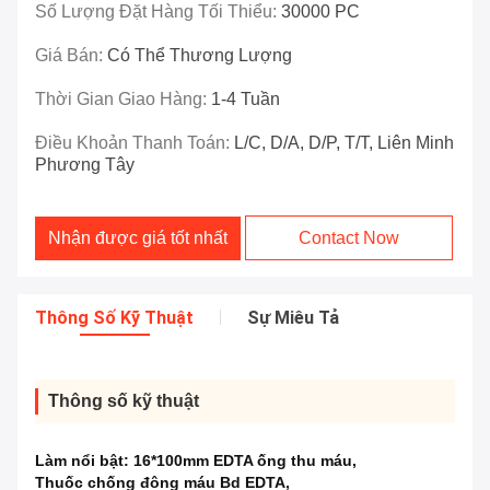
Số Lượng Đặt Hàng Tối Thiểu:
30000 PC
Giá Bán:
Có Thể Thương Lượng
Thời Gian Giao Hàng:
1-4 Tuần
Điều Khoản Thanh Toán:
L/C, D/A, D/P, T/T, Liên Minh
Phương Tây
Nhận được giá tốt nhất
Contact Now
Thông Số Kỹ Thuật
Sự Miêu Tả
Thông số kỹ thuật
Làm nổi bật:
16*100mm EDTA ống thu máu
,
Thuốc chống đông máu Bd EDTA
,