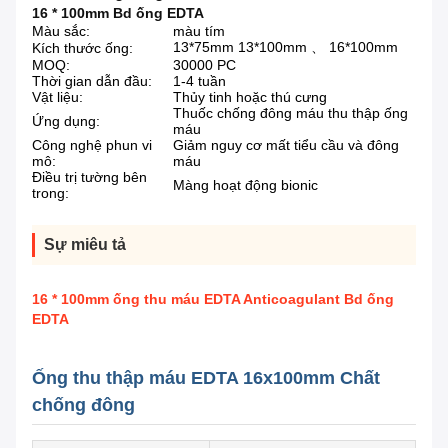
16 * 100mm Bd ống EDTA
Màu sắc:
màu tím
13*75mm 13*100mm 、 16*100mm
Kích thước ống:
MOQ:
30000 PC
Thời gian dẫn đầu:
1-4 tuần
Vật liệu:
Thủy tinh hoặc thú cưng
Thuốc chống đông máu thu thập ống
Ứng dụng:
máu
Công nghệ phun vi
Giảm nguy cơ mất tiểu cầu và đông
mô:
máu
Điều trị tường bên
Màng hoạt động bionic
trong:
Sự miêu tả
16 * 100mm ống thu máu EDTA Anticoagulant Bd ống
EDTA
Ống thu thập máu EDTA 16x100mm Chất
chống đông