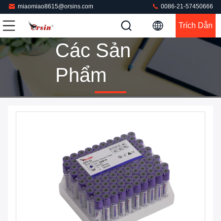
miaomiao8615@orsins.com
0086-21-57450666
Trích Dẫn
Các Sản
Phẩm