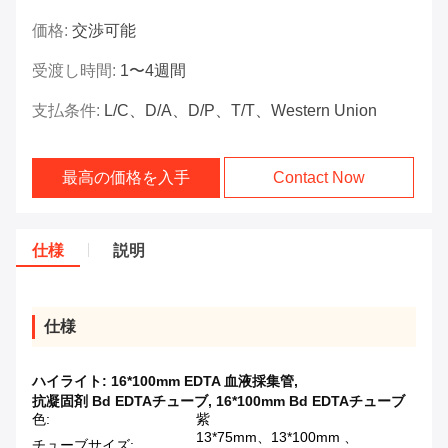
価格:
交渉可能
受渡し時間:
1〜4週間
支払条件:
L/C、D/A、D/P、T/T、Western Union
最高の価格を入手
Contact Now
仕様
説明
仕様
ハイライト:
16*100mm EDTA 血液採集管
,
抗凝固剤 Bd EDTAチューブ
,
16*100mm Bd EDTAチューブ
色:
紫
13*75mm、13*100mm 、
チューブサイズ: