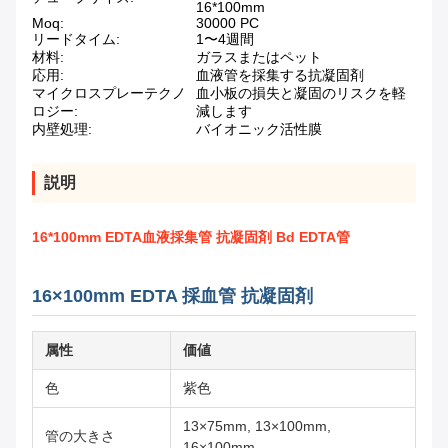
16*100mm
Moq:
30000 PC
リードタイム:
1〜4週間
材料:
ガラスまたはペット
応用:
血液管を採集する抗凝固剤
マイクロスプレーテクノ
血小板の損失と凝固のリスクを軽
ロジー:
減します
内壁処理:
バイオニック活性膜
説明
16*100mm EDTA血液採集管 抗凝固剤 Bd EDTA管
16×100mm EDTA 採血管 抗凝固剤
属性
価値
色
紫色
13×75mm, 13×100mm,
管の大きさ
16×100mm