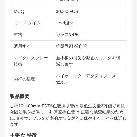
MOQ
30000 PCS
リード タイム
1〜4週間
材料
ガラスやPET
適用する
抗凝固剤 採血管
マイクロスプレー
血小板の損失や凝固のリスクを軽
技術
減します
バイオニック・アクティブ・メ
内壁の処理
מברン
製品概要
この16×100mm EDTA血液採取管は,最低注文量3万個で高抗
凝固効果を提供します.真空採血管は,正確な検査結果のため
に,血液サンプルを効率的かつ安定的に保存することを保証し
ます.
主要 な 特徴