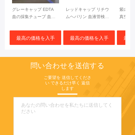
グレーキャップ EDTA
レッドキャップ リチウ
紫のキ
血の採集チューブ 血糖
ムヘパリン 血液管検査
真空血
検査 13x75mm 血液サン
急速分離 血栓活性化剤
CF DN
プル
ジェル分離器
トップ
最高の価格を入手
最高の価格を入手
最高
問い合わせを送信する
ご要望を 送信してくださ
い できるだけ早く 返信
します