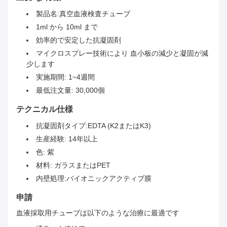
製品名:真空血液検査チューブ
1ml から 10ml まで
効率的で安定した抗凝固剤
マイクロスプレー技術により 血小板の減少と凝固が減
少します
実施期間: 1~4週間
最低注文量: 30,000個
テクニカル仕様
抗凝固剤タイプ:EDTA (K2またはK3)
生産経験: 14年以上
色: 紫
材料: ガラスまたはPET
内壁処理:バイオニックアクティブ膜
申請
血液採取用チューブは以下のような治療に最適です