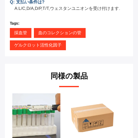
Q: 支払い条件は?
A:L/C,D/A,D/P,T/T,ウェスタンユニオンを受け付けます.
Tags:
採血管
血のコレクションの管
ゲルクロット活性化因子
同様の製品