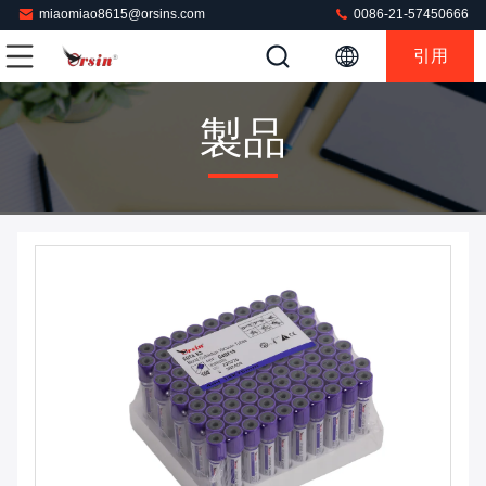
miaomiao8615@orsins.com
0086-21-57450666
引用
製品