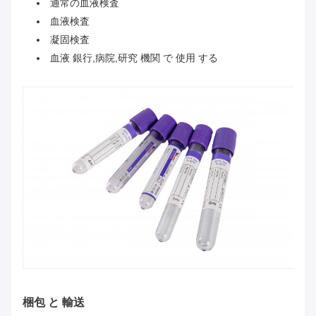
通常の血液検査
血液検査
凝固検査
血液 銀行,病院,研究 機関 で 使用 する
梱包 と 輸送