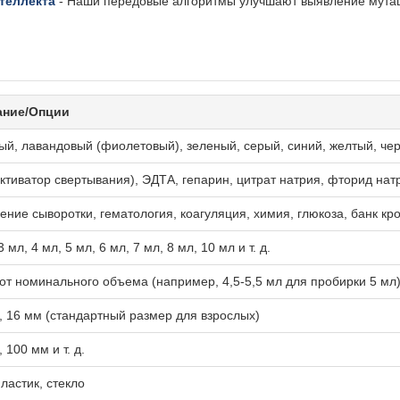
теллекта
- Наши передовые алгоритмы улучшают выявление мутац
ание/Опции
ый, лавандовый (фиолетовый), зеленый, серый, синий, желтый, черн
активатор свертывания), ЭДТА, гепарин, цитрат натрия, фторид натри
ние сыворотки, гематология, коагуляция, химия, глюкоза, банк кров
3 мл, 4 мл, 5 мл, 6 мл, 7 мл, 8 мл, 10 мл и т. д.
от номинального объема (например, 4,5-5,5 мл для пробирки 5 мл
, 16 мм (стандартный размер для взрослых)
 100 мм и т. д.
ластик, стекло