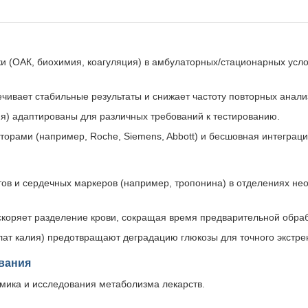
и (ОАК, биохимия, коагуляция) в амбулаторных/стационарных усло
чивает стабильные результаты и снижает частоту повторных анали
ия) адаптированы для различных требований к тестированию.
орами (например, Roche, Siemens, Abbott) и бесшовная интеграци
тов и сердечных маркеров (например, тропонина) в отделениях н
коряет разделение крови, сокращая время предварительной обрабо
лат калия) предотвращают деградацию глюкозы для точного экстре
вания
мика и исследования метаболизма лекарств.