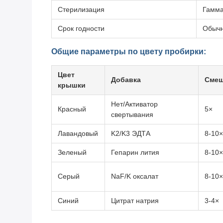
Стерилизация
Гамма
Срок годности
Обычн
Общие параметры по цвету пробирки:
Цвет
Добавка
Смеш
крышки
Нет/Активатор
Красный
5×
свертывания
Лавандовый
K2/K3 ЭДТА
8-10×
Зеленый
Гепарин лития
8-10×
Серый
NaF/K оксалат
8-10×
Синий
Цитрат натрия
3-4×