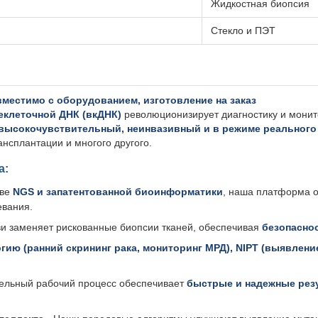
Жидкостная биопсия
Стекло и ПЭТ
вместимо с оборудованием, изготовление на заказ
еклеточной ДНК (вкДНК)
революционизирует диагностику и монит
высокочувствительный, неинвазивный и в режиме реального
ансплантации и многого другого.
а:
ове
NGS и запатентованной биоинформатики
, наша платформа 
евания.
ви заменяет рискованные биопсии тканей, обеспечивая
безопасно
гию (ранний скрининг рака, мониторинг МРД), NIPT (выявлен
ельный рабочий процесс обеспечивает
быстрые и надежные рез