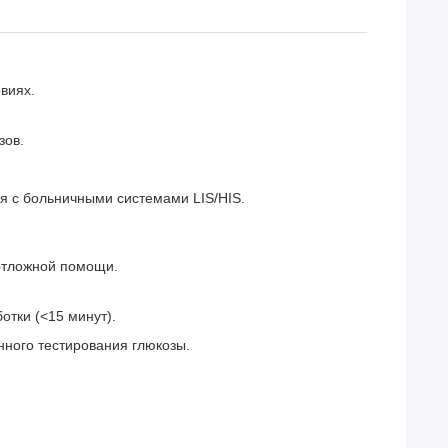
виях.
зов.
я с больничными системами LIS/HIS.
еотложной помощи.
тки (<15 минут).
нного тестирования глюкозы.