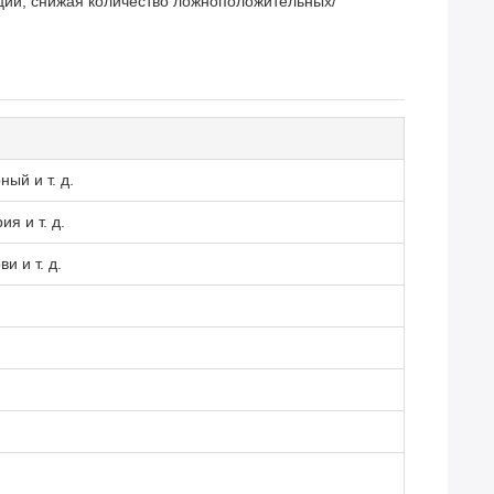
ий, снижая количество ложноположительных/
ый и т. д.
я и т. д.
и и т. д.
)