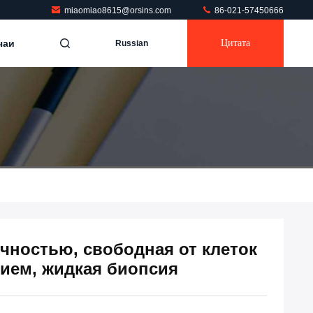
miaomiao8615@orsins.com
86-021-57450666
чаи
Цитата
Russian
чностью, свободная от клеток
ием, жидкая биопсия