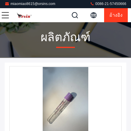
miaomiao8615@orsins.com
0086-21-57450666
อ้างอิง
ผลิตภัณฑ์