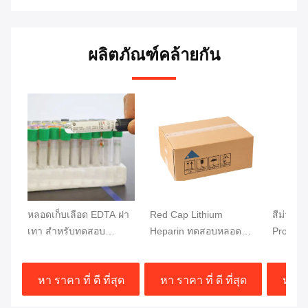
ผลิตภัณฑ์คล้ายกัน
หลอดเก็บเลือด EDTA ฝา
Red Cap Lithium
สีม่วง C
เทา สำหรับทดสอบ
Heparin ทดสอบหลอด
Protect
น้ำตาลกลูโคส ขนาด
เลือด การแยกเลือดออก
เลือด 
13x75 มม. ตัวอย่างเลือด
อย่างรวดเร็ว
การตรวจ
หา ราคา ที่ ดี ที่สุด
หา ราคา ที่ ดี ที่สุด
หา ราค