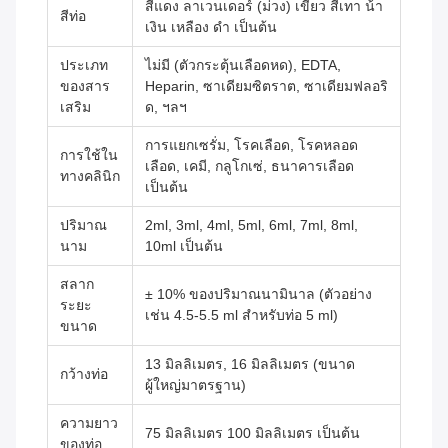
สีแดง ลาเวนเดอร์ (ม่วง) เขียว สีเทา น้ํา
สีท่อ
เงิน เหลือง ดํา เป็นต้น
ประเภท
ไม่มี (ตัวกระตุ้นเลือดหด), EDTA,
ของสาร
Heparin, ซาเดียมซิตราต, ซาเดียมฟลอริ
เสริม
ด, ฯลฯ
การแยกเซรั่ม, โรคเลือด, โรคหลอด
การใช้ใน
เลือด, เคมี, กลูโกเซ่, ธนาคารเลือด
ทางคลินิก
เป็นต้น
ปริมาณ
2ml, 3ml, 4ml, 5ml, 6ml, 7ml, 8ml,
นาม
10ml เป็นต้น
สลาก
± 10% ของปริมาณนามินาล (ตัวอย่าง
ระยะ
เช่น 4.5-5.5 ml สําหรับท่อ 5 ml)
ขนาด
13 มิลลิเมตร, 16 มิลลิเมตร (ขนาด
กว้างท่อ
ผู้ใหญ่มาตรฐาน)
ความยาว
75 มิลลิเมตร 100 มิลลิเมตร เป็นต้น
ของท่อ