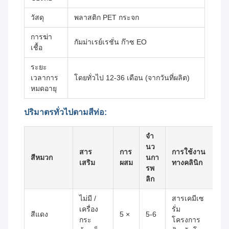
วัสดุ
พลาสติก PET กระจก
การฆ่า
กัมม่าเรย์เรชั่น ก๊าซ EO
เชื้อ
ระยะ
เวลาการ
โดยทั่วไป 12-36 เดือน (จากวันที่ผลิต)
หมดอายุ
ปริมาตรทั่วไปตามสีท่อ:
จํา
นว
สาร
การ
การใช้งาน
สีหมวก
นกา
เสริม
ผสม
ทางคลินิก
รพ
ลิก
ไม่มี /
สารเคมีเซ
เครื่อง
รั่ม
สีแดง
5 ×
5-6
กระ
โครงการ