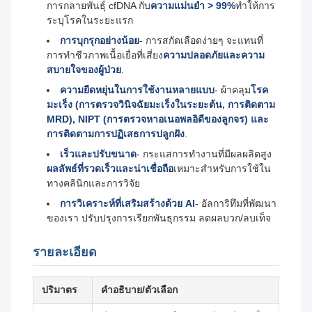
การกลายพันธุ์ cfDNA กับ
ความแม่นยํา > 99%
ทําให้การ
ระบุโรคในระยะแรก
การบุกรุกอย่างน้อย
- การสกัดเลือดง่ายๆ จะแทนที่
การทําชีวภาพเนื้อเยื่อที่เสี่ยง
ความปลอดภัยและความ
สบายใจของผู้ป่วย
.
ความยืดหยุ่นในการใช้งานหลายแบบ
- ผ้าคลุม
โรค
มะเร็ง (การตรวจวินิจฉัยมะเร็งในระยะต้น, การติดตาม
MRD), NIPT (การตรวจหาอเนอพลอิดีของลูกจร) และ
การติดตามการปฏิเสธการปลูกฝัง
.
เร็วและปรับขนาด
- กระแสการทํางานที่มีผลผลิตสูง
ผลลัพธ์ที่รวดเร็วและน่าเชื่อถือ
เหมาะสําหรับการใช้ใน
ทางคลินิกและการวิจัย
การวิเคราะห์ที่เสริมสร้างด้วย AI
- อัลการิทึมที่พัฒนา
ของเรา ปรับปรุงการเรียกพันธุกรรม ลดผลบวก/ลบเท็จ
รายละเอียด
ปริมาตร
คําอธิบาย/ตัวเลือก