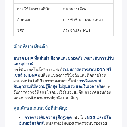
การใช้ในทางคลินิก
ธนาคารเลือด
ลักษณะ
การทําชีวภาพของเหลว
วัสดุ
กระจกและ PET
คําอธิบายสินค้า
ขนาด DHA ที่แม่นยํา มีธาตุและปลอดภัย เหมาะกับการปรับ
แต่งอุปกรณ์
ออร์ซิน เทคโนโลยีการแพทย์
ระบบการตรวจสอบ DNA ฟรี
เซลล์ (cfDNA)
เปลี่ยนแปลงการวินิจฉัยและติดตามโรค
ผ่านเทคโนโลยีชีวภาพของเหลวชั้นนํา
การวิเคราะห์
พันธุกรรมที่มีความรู้สึกสูง ไม่รุนแรง และในเวลาจริง
สําห
รับการตรวจวินิจฉัยโรคมะเร็งในระยะต้น การทดสอบก่อน
คลอด การติดตามการปลูกฝัง และอื่นๆ
คุณลักษณะและข้อดีสําคัญ:
การตรวจจับความรู้สึกสูงสุด
- ขับโดย
NGS และบิโอ
อินฟอร์มาติกส์
, แพลตฟอร์มของเราตรวจพบร่องรอย