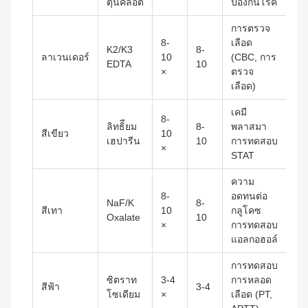
ตุ้นคล็อต
ป้องกันโรค
การตรวจ
8-
เลือด
K2/K3
8-
ลาเวนเดอร์
10
(CBC, การ
EDTA
10
×
ตรวจ
เลือด)
เคมี
8-
ลิทธิียม
8-
พลาสมา
สีเขียว
10
เฮปารีน
10
การทดสอบ
×
STAT
ความ
8-
อดทนต่อ
NaF/K
8-
สีเทา
10
กลูโคซ
Oxalate
10
×
การทดสอบ
แอลกอฮอล์
การทดสอบ
ซิตราท
3-4
การหลอด
สีฟ้า
3-4
โซเดียม
×
เลือด (PT,