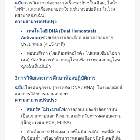
ฉบับ:
การวิเคราะห์อย่างรวดเร็วของก๊าซในเลือด, ไอนํ้า
ไฟฟ้า, และเครื่องหมายหัวใจ (เช่น ทรอปอนิน) ในโรง
พยาบาลฉุกเฉิน
ความสามารถปรับปรุง
เทคโนโลยี DHA (Dual Hemostasis
Activator)
ช่วยเร่งการแยกเลือด ลดเวลาก่อนการ
ประมวลผล (< 15 นาที)
ท่อบนสีเทา (โซเดียมฟลอไรด์ / โปแทสเซียมโอซา
เลต) ป้องกันการทําลายกลูโคซเพื่อการทดสอบกลูโคซ
ฉุกเฉินที่แม่นยํา
3การวิจัยและการศึกษาห้องปฏิบัติการ
ฉบับ:
โจรพันธุกรรม (การสกัด DNA / RNA), โพรเตออมิกส์
และการวิจัยการเผาผลาญยา
ความสามารถปรับปรุง
สแตริล ไม่ระบายไฟ
การออกแบบจะกําจัดการปน
เปื้อนจากภายนอก ที่เหมาะสมสําหรับการทดสอบความ
รู้สึกสูง (เช่น PCR, ELISA)
ตัวเลือกการปรับแต่ง: ท่อที่ไม่มีสารสกัด, ท่อที่มีการ
สับซ้อนต่ํา, หรือยาต้านการหลอดเลือดชนิดพิเศษที่เต็ม