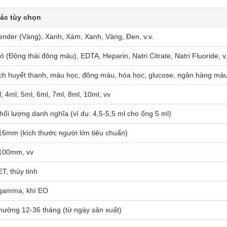
ác tùy chọn
ender (Vàng), Xanh, Xám, Xanh, Vàng, Đen, v.v.
 (Động thái đông máu), EDTA, Heparin, Natri Citrate, Natri Fluoride, v.
ch huyết thanh, máu học, đông máu, hóa học, glucose, ngân hàng máu
, 4ml, 5ml, 6ml, 7ml, 8ml, 10ml, vv
ối lượng danh nghĩa (ví dụ: 4,5-5,5 ml cho ống 5 ml)
6mm (kích thước người lớn tiêu chuẩn)
100mm, vv
T, thủy tinh
gamma, khí EO
hường 12-36 tháng (từ ngày sản xuất)