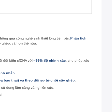
ông qua công nghệ sinh thiết lỏng tiên tiến.
Phân tích
y ghép, và hơn thế nữa.
ết đột biến cfDNA với
> 99% độ chính xác
, cho phép xác
bệnh nhân
.
a bào thai) và theo dõi sự từ chối cấy ghép
.
o sử dụng lâm sàng và nghiên cứu.
i.