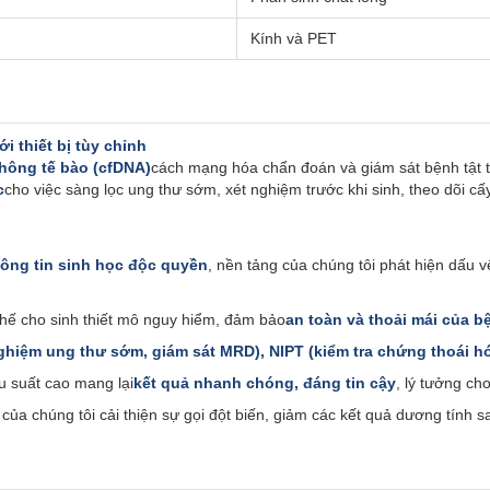
Kính và PET
i thiết bị tùy chỉnh
hông tế bào (cfDNA)
cách mạng hóa chẩn đoán và giám sát bệnh tật th
c
cho việc sàng lọc ung thư sớm, xét nghiệm trước khi sinh, theo dõi cấ
ông tin sinh học độc quyền
, nền tảng của chúng tôi phát hiện dấu v
thế cho sinh thiết mô nguy hiểm, đảm bảo
an toàn và thoải mái của 
ghiệm ung thư sớm, giám sát MRD), NIPT (kiểm tra chứng thoái hó
u suất cao mang lại
kết quả nhanh chóng, đáng tin cậy
, lý tưởng ch
n của chúng tôi cải thiện sự gọi đột biến, giảm các kết quả dương tính sa