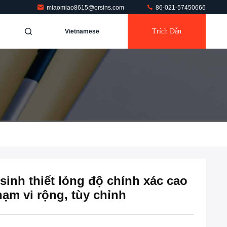
miaomiao8615@orsins.com
86-021-57450666
Trích Dẫn
Vietnamese
inh thiết lỏng độ chính xác cao
ạm vi rộng, tùy chỉnh