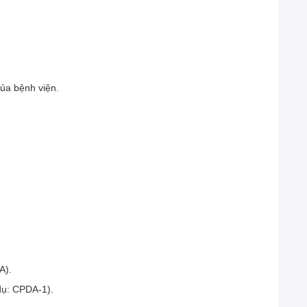
của bệnh viện.
A).
dụ: CPDA-1).