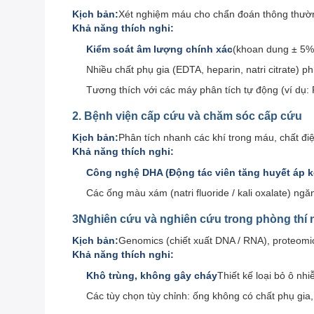
Kịch bản:
Xét nghiệm máu cho chẩn đoán thông thường 
Khả năng thích nghi:
Kiểm soát âm lượng chính xác
(khoan dung ± 5%)
Nhiều chất phụ gia (EDTA, heparin, natri citrate) 
Tương thích với các máy phân tích tự động (ví dụ: 
2. Bệnh viện cấp cứu và chăm sóc cấp cứu
Kịch bản:
Phân tích nhanh các khí trong máu, chất điện
Khả năng thích nghi:
Công nghệ DHA (Động tác viên tăng huyết áp k
Các ống màu xám (natri fluoride / kali oxalate) ng
3Nghiên cứu và nghiên cứu trong phòng thí
Kịch bản:
Genomics (chiết xuất DNA / RNA), proteomi
Khả năng thích nghi:
Khô trùng, không gây cháy
Thiết kế loại bỏ ô nh
Các tùy chọn tùy chỉnh: ống không có chất phụ gia