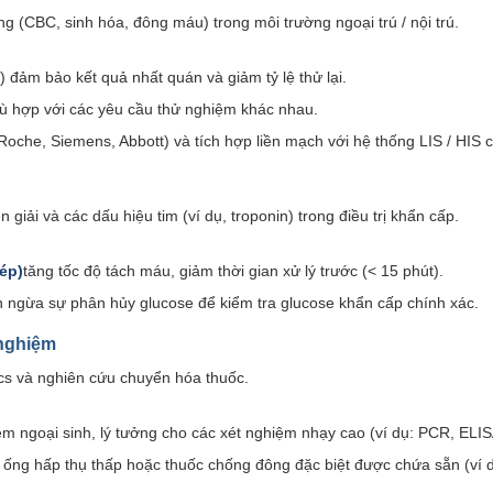
(CBC, sinh hóa, đông máu) trong môi trường ngoại trú / nội trú.
 đảm bảo kết quả nhất quán và giảm tỷ lệ thử lại.
phù hợp với các yêu cầu thử nghiệm khác nhau.
Roche, Siemens, Abbott) và tích hợp liền mạch với hệ thống LIS / HIS 
 giải và các dấu hiệu tim (ví dụ, troponin) trong điều trị khẩn cấp.
ép)
tăng tốc độ tách máu, giảm thời gian xử lý trước (< 15 phút).
ăn ngừa sự phân hủy glucose để kiểm tra glucose khẩn cấp chính xác.
 nghiệm
cs và nghiên cứu chuyển hóa thuốc.
iễm ngoại sinh, lý tưởng cho các xét nghiệm nhạy cao (ví dụ: PCR, ELIS
, ống hấp thụ thấp hoặc thuốc chống đông đặc biệt được chứa sẵn (ví 