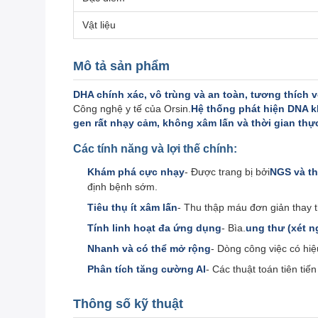
Vật liệu
Mô tả sản phẩm
DHA chính xác, vô trùng và an toàn, tương thích vớ
Công nghệ y tế của Orsin.
Hệ thống phát hiện DNA k
gen rất nhạy cảm, không xâm lấn và thời gian thự
Các tính năng và lợi thế chính:
Khám phá cực nhạy
- Được trang bị bởi
NGS và th
định bệnh sớm.
Tiêu thụ ít xâm lấn
- Thu thập máu đơn giản thay 
Tính linh hoạt đa ứng dụng
- Bìa.
ung thư (xét n
Nhanh và có thể mở rộng
- Dòng công việc có hiệ
Phân tích tăng cường AI
- Các thuật toán tiên tiế
Thông số kỹ thuật