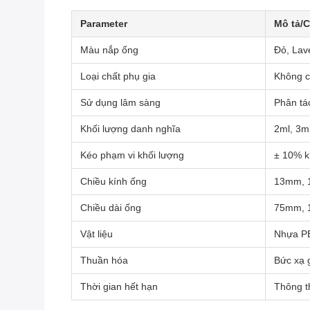
Parameter
Mô tả/C
Màu nắp ống
Đỏ, Lav
Loại chất phụ gia
Không có
Sử dụng lâm sàng
Phân tá
Khối lượng danh nghĩa
2ml, 3ml
Kéo phạm vi khối lượng
± 10% kh
Chiều kính ống
13mm, 1
Chiều dài ống
75mm, 
Vật liệu
Nhựa PE
Thuần hóa
Bức xạ 
Thời gian hết hạn
Thông t