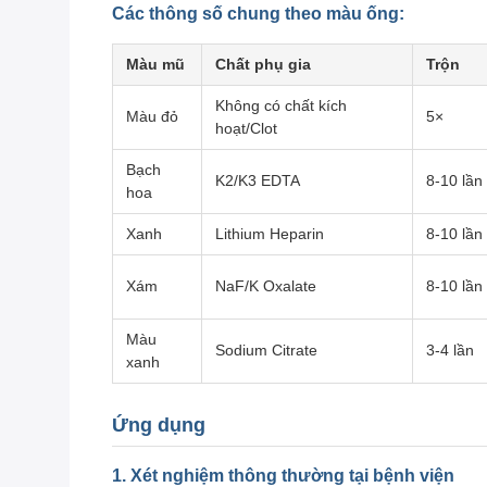
Các thông số chung theo màu ống:
Màu mũ
Chất phụ gia
Trộn
Không có chất kích
Màu đỏ
5×
hoạt/Clot
Bạch
K2/K3 EDTA
8-10 lần
hoa
Xanh
Lithium Heparin
8-10 lần
Xám
NaF/K Oxalate
8-10 lần
Màu
Sodium Citrate
3-4 lần
xanh
Ứng dụng
1. Xét nghiệm thông thường tại bệnh viện