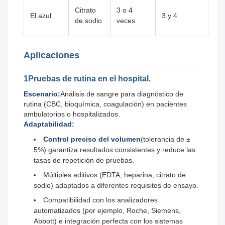
Pr
Citrato
3 o 4
El azul
3 y 4
coa
de sodio
veces
(PT
Aplicaciones
1Pruebas de rutina en el hospital.
Escenario:
Análisis de sangre para diagnóstico de
rutina (CBC, bioquímica, coagulación) en pacientes
ambulatorios o hospitalizados.
Adaptabilidad:
Control preciso del volumen
(tolerancia de ±
5%) garantiza resultados consistentes y reduce las
tasas de repetición de pruebas.
Múltiples aditivos (EDTA, heparina, citrato de
sodio) adaptados a diferentes requisitos de ensayo.
Compatibilidad con los analizadores
automatizados (por ejemplo, Roche, Siemens,
Abbott) e integración perfecta con los sistemas