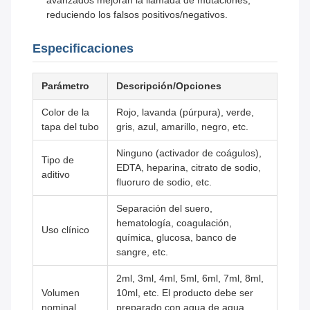
avanzados mejoran la llamada de mutaciones,
reduciendo los falsos positivos/negativos.
Especificaciones
Parámetro
Descripción/Opciones
Color de la
Rojo, lavanda (púrpura), verde,
tapa del tubo
gris, azul, amarillo, negro, etc.
Ninguno (activador de coágulos),
Tipo de
EDTA, heparina, citrato de sodio,
aditivo
fluoruro de sodio, etc.
Separación del suero,
hematología, coagulación,
Uso clínico
química, glucosa, banco de
sangre, etc.
2ml, 3ml, 4ml, 5ml, 6ml, 7ml, 8ml,
Volumen
10ml, etc. El producto debe ser
nominal
preparado con agua de agua