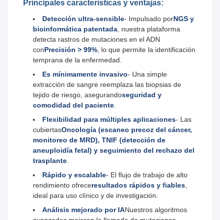
Principales características y ventajas:
Detección ultra-sensible
- Impulsado por
NGS y
bioinformática patentada
, nuestra plataforma
detecta rastros de mutaciones en el ADN
con
Precisión > 99%
, lo que permite la identificación
temprana de la enfermedad.
Es mínimamente invasivo
- Una simple
extracción de sangre reemplaza las biopsias de
tejido de riesgo, asegurando
seguridad y
comodidad del paciente
.
Flexibilidad para múltiples aplicaciones
- Las
cubiertas
Oncología (escaneo precoz del cáncer,
monitoreo de MRD), TNIF (detección de
aneuploidía fetal) y seguimiento del rechazo del
trasplante
.
Rápido y escalable
- El flujo de trabajo de alto
rendimiento ofrece
resultados rápidos y fiables
,
ideal para uso clínico y de investigación.
Análisis mejorado por IA
Nuestros algoritmos