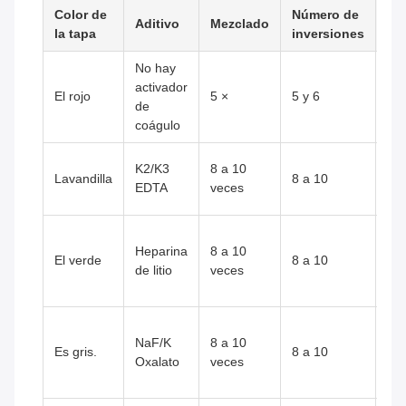
Color de
Número de
Ap
Aditivo
Mezclado
la tapa
inversiones
clí
No hay
Quí
activador
El rojo
5 ×
5 y 6
sue
de
In
coágulo
He
K2/K3
8 a 10
Lavandilla
8 a 10
(CB
EDTA
veces
de 
Quí
Heparina
8 a 10
pl
El verde
8 a 10
de litio
veces
pr
ST
Int
NaF/K
8 a 10
la 
Es gris.
8 a 10
Oxalato
veces
pr
alc