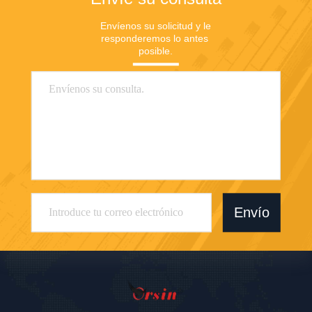
Envíenos su solicitud y le 
responderemos lo antes 
posible.
Envío