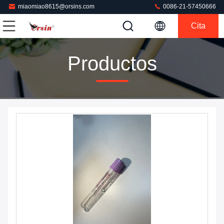
miaomiao8615@orsins.com
0086-21-57450666
Cita
Productos