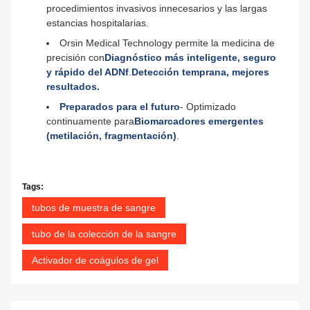
procedimientos invasivos innecesarios y las largas
estancias hospitalarias.
Orsin Medical Technology permite la medicina de
precisión con
Diagnóstico más inteligente, seguro
y rápido del ADNf
.
Detección temprana, mejores
resultados.
Preparados para el futuro
- Optimizado
continuamente para
Biomarcadores emergentes
(metilación, fragmentación)
.
Tags:
tubos de muestra de sangre
tubo de la colección de la sangre
Activador de coágulos de gel