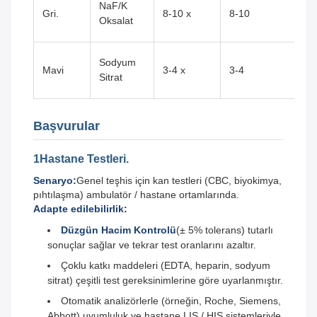
NaF/K
Gri.
8-10 x
8-10
to
Oksalat
Al
Ko
Sodyum
Mavi
3-4 x
3-4
te
Sitrat
A
Başvurular
1Hastane Testleri.
Senaryo:
Genel teşhis için kan testleri (CBC, biyokimya,
pıhtılaşma) ambulatör / hastane ortamlarında.
Adapte edilebilirlik:
Düzgün Hacim Kontrolü
(± 5% tolerans) tutarlı
sonuçlar sağlar ve tekrar test oranlarını azaltır.
Çoklu katkı maddeleri (EDTA, heparin, sodyum
sitrat) çeşitli test gereksinimlerine göre uyarlanmıştır.
Otomatik analizörlerle (örneğin, Roche, Siemens,
Abbott) uyumluluk ve hastane LIS / HIS sistemleriyle