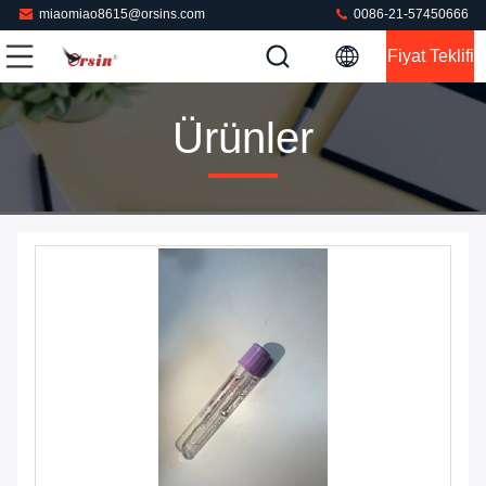
miaomiao8615@orsins.com
0086-21-57450666
Fiyat Teklifi
Ürünler