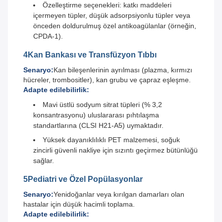
Özelleştirme seçenekleri: katkı maddeleri
içermeyen tüpler, düşük adsorpsiyonlu tüpler veya
önceden doldurulmuş özel antikoagülanlar (örneğin,
CPDA-1).
4Kan Bankası ve Transfüzyon Tıbbı
Senaryo:
Kan bileşenlerinin ayrılması (plazma, kırmızı
hücreler, trombositler), kan grubu ve çapraz eşleşme.
Adapte edilebilirlik:
Mavi üstlü sodyum sitrat tüpleri (% 3,2
konsantrasyonu) uluslararası pıhtılaşma
standartlarına (CLSI H21-A5) uymaktadır.
Yüksek dayanıklılıklı PET malzemesi, soğuk
zincirli güvenli nakliye için sızıntı geçirmez bütünlüğü
sağlar.
5Pediatri ve Özel Popülasyonlar
Senaryo:
Yenidoğanlar veya kırılgan damarları olan
hastalar için düşük hacimli toplama.
Adapte edilebilirlik: