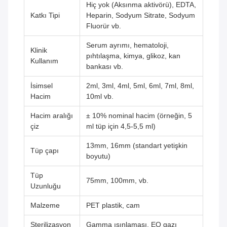
Hiç yok (Aksınma aktivörü), EDTA,
Katkı Tipi
Heparin, Sodyum Sitrate, Sodyum
Fluorür vb.
Serum ayrımı, hematoloji,
Klinik
pıhtılaşma, kimya, glikoz, kan
Kullanım
bankası vb.
İsimsel
2ml, 3ml, 4ml, 5ml, 6ml, 7ml, 8ml,
Hacim
10ml vb.
Hacim aralığı
± 10% nominal hacim (örneğin, 5
çiz
ml tüp için 4,5-5,5 ml)
13mm, 16mm (standart yetişkin
Tüp çapı
boyutu)
Tüp
75mm, 100mm, vb.
Uzunluğu
Malzeme
PET plastik, cam
Sterilizasyon
Gamma ışınlaması, EO gazı