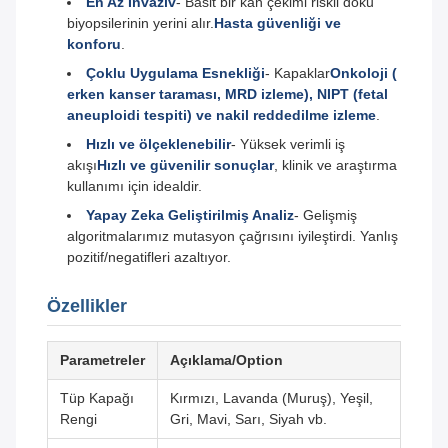
En Az İnvaziv
- Basit bir kan çekimi riskli doku
biyopsilerinin yerini alır.
Hasta güvenliği ve
konforu
.
Çoklu Uygulama Esnekliği
- Kapaklar
Onkoloji (
erken kanser taraması, MRD izleme), NIPT (fetal
aneuploidi tespiti) ve nakil reddedilme izleme
.
Hızlı ve ölçeklenebilir
- Yüksek verimli iş
akışı
Hızlı ve güvenilir sonuçlar
, klinik ve araştırma
kullanımı için idealdir.
Yapay Zeka Geliştirilmiş Analiz
- Gelişmiş
algoritmalarımız mutasyon çağrısını iyileştirdi. Yanlış
pozitif/negatifleri azaltıyor.
Özellikler
Parametreler
Açıklama/Option
Tüp Kapağı
Kırmızı, Lavanda (Muruş), Yeşil,
Rengi
Gri, Mavi, Sarı, Siyah vb.