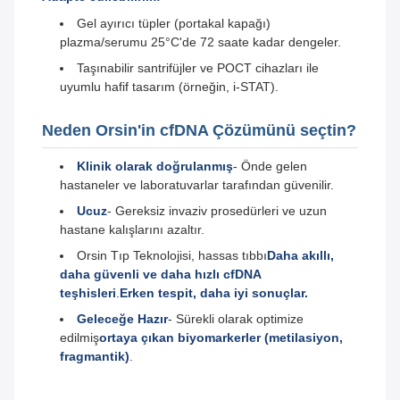
Gel ayırıcı tüpler (portakal kapağı)
plazma/serumu 25°C'de 72 saate kadar dengeler.
Taşınabilir santrifüjler ve POCT cihazları ile
uyumlu hafif tasarım (örneğin, i-STAT).
Neden Orsin'in cfDNA Çözümünü seçtin?
Klinik olarak doğrulanmış
- Önde gelen
hastaneler ve laboratuvarlar tarafından güvenilir.
Ucuz
- Gereksiz invaziv prosedürleri ve uzun
hastane kalışlarını azaltır.
Orsin Tıp Teknolojisi, hassas tıbbı
Daha akıllı,
daha güvenli ve daha hızlı cfDNA
teşhisleri
.
Erken tespit, daha iyi sonuçlar.
Geleceğe Hazır
- Sürekli olarak optimize
edilmiş
ortaya çıkan biyomarkerler (metilasiyon,
fragmantik)
.