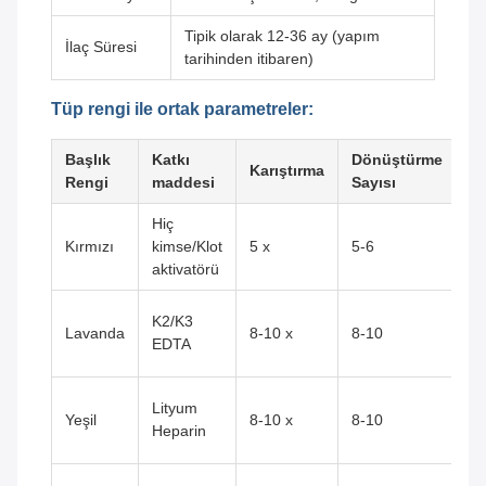
Tipik olarak 12-36 ay (yapım
İlaç Süresi
tarihinden itibaren)
Tüp rengi ile ortak parametreler:
Başlık
Katkı
Dönüştürme
Kl
Karıştırma
Rengi
maddesi
Sayısı
U
Hiç
S
Kırmızı
kimse/Klot
5 x
5-6
ki
aktivatörü
ba
He
K2/K3
Lavanda
8-10 x
8-10
(C
EDTA
Ta
P
Lityum
Yeşil
8-10 x
8-10
ki
Heparin
ST
Gl