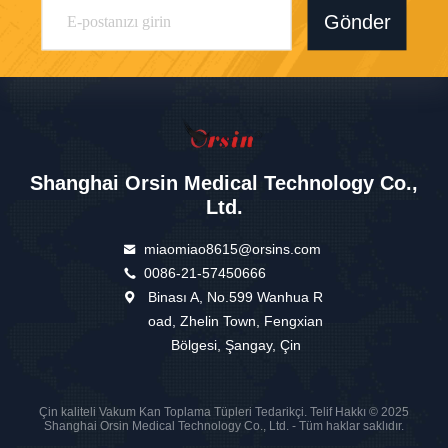
Gönder
Shanghai Orsin Medical Technology Co.,
Ltd.
miaomiao8615@orsins.com
0086-21-57450666
Binası A, No.599 Wanhua R
oad, Zhelin Town, Fengxian
Bölgesi, Şangay, Çin
Çin kaliteli Vakum Kan Toplama Tüpleri Tedarikçi. Telif Hakkı © 2025
Shanghai Orsin Medical Technology Co., Ltd. - Tüm haklar saklıdır.