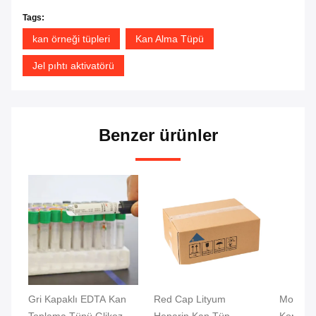
Tags:
kan örneği tüpleri
Kan Alma Tüpü
Jel pıhtı aktivatörü
Benzer ürünler
Gri Kapaklı EDTA Kan
Red Cap Lityum
Mor Kap