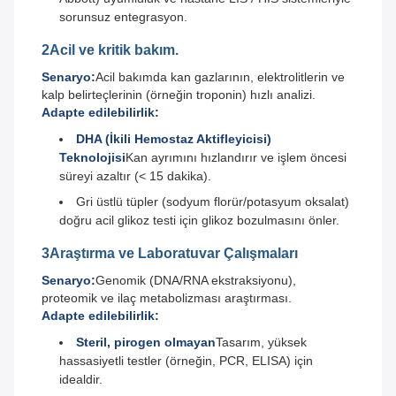
sorunsuz entegrasyon.
2Acil ve kritik bakım.
Senaryo:
Acil bakımda kan gazlarının, elektrolitlerin ve
kalp belirteçlerinin (örneğin troponin) hızlı analizi.
Adapte edilebilirlik:
DHA (İkili Hemostaz Aktifleyicisi)
Teknolojisi
Kan ayrımını hızlandırır ve işlem öncesi
süreyi azaltır (< 15 dakika).
Gri üstlü tüpler (sodyum florür/potasyum oksalat)
doğru acil glikoz testi için glikoz bozulmasını önler.
3Araştırma ve Laboratuvar Çalışmaları
Senaryo:
Genomik (DNA/RNA ekstraksiyonu),
proteomik ve ilaç metabolizması araştırması.
Adapte edilebilirlik:
Steril, pirogen olmayan
Tasarım, yüksek
hassasiyetli testler (örneğin, PCR, ELISA) için
idealdir.