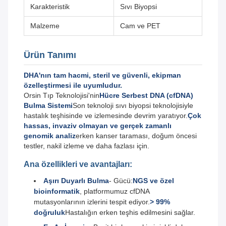
Karakteristik
Sıvı Biyopsi
Malzeme
Cam ve PET
Ürün Tanımı
DHA'nın tam hacmi, steril ve güvenli, ekipman
özelleştirmesi ile uyumludur.
Orsin Tıp Teknolojisi'nin
Hücre Serbest DNA (cfDNA)
Bulma Sistemi
Son teknoloji sıvı biyopsi teknolojisiyle
hastalık teşhisinde ve izlemesinde devrim yaratıyor.
Çok
hassas, invaziv olmayan ve gerçek zamanlı
genomik analiz
erken kanser taraması, doğum öncesi
testler, nakil izleme ve daha fazlası için.
Ana özellikleri ve avantajları:
Aşırı Duyarlı Bulma
- Gücü:
NGS ve özel
bioinformatik
, platformumuz cfDNA
mutasyonlarının izlerini tespit ediyor.
> 99%
doğruluk
Hastalığın erken teşhis edilmesini sağlar.