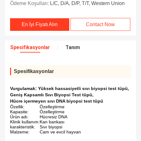
Ödeme Koşulları:
L/C, D/A, D/P, T/T, Western Union
En İyi Fiyatı Alın
Contact Now
Spesifikasyonlar
Tanım
Spesifikasyonlar
Vurgulamak:
Yüksek hassasiyetli sıvı biyopsi test tüpü
,
Geniş Kapsamlı Sıvı Biyopsi Test tüpü
,
Hücre içermeyen sıvı DNA biyopsi test tüpü
Özellik:
Özelleştirme
Kapasite:
Özelleştirme
Ürün adı:
Hücresiz DNA
Klinik kullanım:
Kan bankası
karakteristik:
Sıvı biyopsi
Malzeme:
Cam ve evcil hayvan