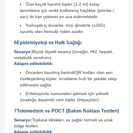
Özel küçük hacimli tüpler (1-2 ml) kolay
tanımlama için renkli kodlanmış başlıklar (pembe /
sarı) ile kan çekimini en aza indirmektedir.
Yumuşak iç duvarlar, ince iğnelerle (≤25G)
uyumlu olan hemoliz riskini azaltır.
6Epidemiyoloji ve Halk Sağlığı
Senaryo:
Büyük ölçekli tarama (örneğin, HIV, hepatit,
metabolik sendrom).
Adapte edilebilirlik:
Önceden basılmış barkod/QR kodları olan seri
özelleştirilmiş tüpler, örneklerin hızlı bir şekilde takip
edilmesini sağlar.
Enfeksiyonlu numuneleri işlemek için yüksek
sıcaklığa dayanıklı cam tüpler (ihtiyaçlıdır).
7Telemedisin ve POCT (Bakım Noktası Testleri)
Senaryo:
Topluluk klinikleri, ev sağlık hizmeti ve uzak
bölge testleri.
Adapte edilebilirlik: