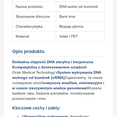
Nazwa produktu
DNA wolne od komórek
Stosowanie kliniczne
Bank krwi
Charakterystyka
Biopsja płynna
Materiał
Szkło i PET
Opis produktu
Dokładna objętość DHA sterylna i bezpieczna
Kompatybilna z dostosowaniem urządzeń
Orsin Medical Technology's
System wykrywania DNA
wolnego od komórek (cfDNA)
Zapewniamy, że nasze
rozwiązanie umożliwi
wysoce wrażliwa, nieinwazyjna i
w czasie rzeczywistym analiza genomowa
Wczesne
badanie raka, badania prenatalne, monitorowanie
przeszczepów i inne.
Kluczowe cechy i zalety:
Ultrawrażliwe wykrywanie
- Napędzany