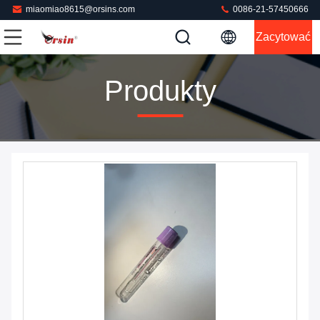
miaomiao8615@orsins.com
0086-21-57450666
Zacytować
Produkty