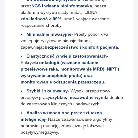
przez
NGS i własna bioinformatyka
, nasza
platforma wykrywa ślady mutacji cfDNA
z
dokładność > 99%
, umożliwiające wczesne
rozpoznanie choroby.
Minimalnie inwazyjne
- Prosty pobór krwi
zastępuje ryzykowne biopsje tkanek,
zapewniając
bezpieczeństwo i komfort pacjenta
.
Elastyczność w wielu zastosowaniach
-
Pokrywki.
onkologii (wczesne badanie
przesiewowe raka, monitorowanie MRD), NIPT (
wykrywanie aneploidii płodu) oraz
monitorowanie odrzucenia przeszczepu
.
Szybki i skalowalny
- Wysoki przepustowy
przepływ pracy
szybkie, niezawodne wyniki
Idealne
do zastosowań klinicznych i badawczych.
Analiza wzmocniona przez sztuczną
inteligencję
- Nasze zaawansowane algorytmy
poprawiają mutację, zmniejszając fałszywe
pozytywy/negatywy.