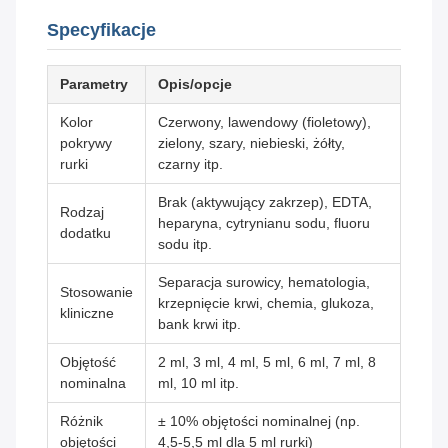
Specyfikacje
Parametry
Opis/opcje
Kolor
Czerwony, lawendowy (fioletowy),
pokrywy
zielony, szary, niebieski, żółty,
rurki
czarny itp.
Brak (aktywujący zakrzep), EDTA,
Rodzaj
heparyna, cytrynianu sodu, fluoru
dodatku
sodu itp.
Separacja surowicy, hematologia,
Stosowanie
krzepnięcie krwi, chemia, glukoza,
kliniczne
bank krwi itp.
Objętość
2 ml, 3 ml, 4 ml, 5 ml, 6 ml, 7 ml, 8
nominalna
ml, 10 ml itp.
Różnik
± 10% objętości nominalnej (np.
objętości
4,5-5,5 ml dla 5 ml rurki)