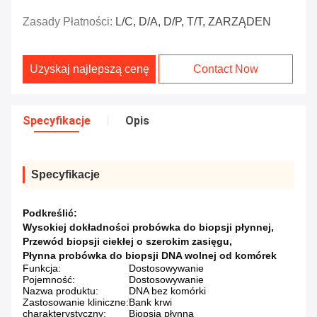
Zasady Płatności:
L/C, D/A, D/P, T/T, ZARZĄDEN
Uzyskaj najlepszą cenę
Contact Now
Specyfikacje
Opis
Specyfikacje
Podkreślić:
Wysokiej dokładności probówka do biopsji płynnej
,
Przewód biopsji ciekłej o szerokim zasięgu
,
Płynna probówka do biopsji DNA wolnej od komórek
Funkcja:
Dostosowywanie
Pojemność:
Dostosowywanie
Nazwa produktu:
DNA bez komórki
Zastosowanie kliniczne:
Bank krwi
charakterystyczny:
Biopsja płynna