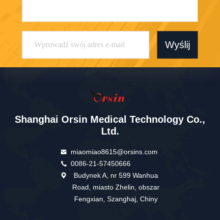
Wyślij
Shanghai Orsin Medical Technology Co.,
Ltd.
miaomiao8615@orsins.com
0086-21-57450666
Budynek A, nr 599 Wanhua
Road, miasto Zhelin, obszar
Fengxian, Szanghaj, Chiny