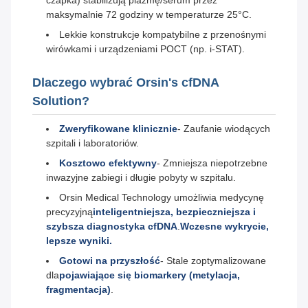
czapka) stabilizują plazmę/serum przez
maksymalnie 72 godziny w temperaturze 25°C.
Lekkie konstrukcje kompatybilne z przenośnymi
wirówkami i urządzeniami POCT (np. i-STAT).
Dlaczego wybrać Orsin's cfDNA
Solution?
Zweryfikowane klinicznie
- Zaufanie wiodących
szpitali i laboratoriów.
Kosztowo efektywny
- Zmniejsza niepotrzebne
inwazyjne zabiegi i długie pobyty w szpitalu.
Orsin Medical Technology umożliwia medycynę
precyzyjną
inteligentniejsza, bezpieczniejsza i
szybsza diagnostyka cfDNA
.
Wczesne wykrycie,
lepsze wyniki.
Gotowi na przyszłość
- Stale zoptymalizowane
dla
pojawiające się biomarkery (metylacja,
fragmentacja)
.