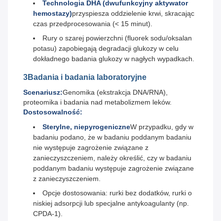
Technologia DHA (dwufunkcyjny aktywator
hemostazy)
przyspiesza oddzielenie krwi, skracając
czas przedprocesowania (< 15 minut).
Rury o szarej powierzchni (fluorek sodu/oksalan
potasu) zapobiegają degradacji glukozy w celu
dokładnego badania glukozy w nagłych wypadkach.
3Badania i badania laboratoryjne
Scenariusz:
Genomika (ekstrakcja DNA/RNA),
proteomika i badania nad metabolizmem leków.
Dostosowalność:
Sterylne, niepyrogeniczne
W przypadku, gdy w
badaniu podano, że w badaniu poddanym badaniu
nie występuje zagrożenie związane z
zanieczyszczeniem, należy określić, czy w badaniu
poddanym badaniu występuje zagrożenie związane
z zanieczyszczeniem.
Opcje dostosowania: rurki bez dodatków, rurki o
niskiej adsorpcji lub specjalne antykoagulanty (np.
CPDA-1).