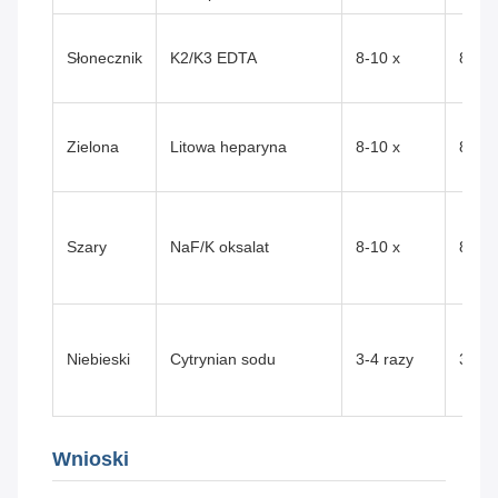
Słonecznik
K2/K3 EDTA
8-10 x
8-10
Zielona
Litowa heparyna
8-10 x
8-10
Szary
NaF/K oksalat
8-10 x
8-10
Niebieski
Cytrynian sodu
3-4 razy
3-4
Wnioski