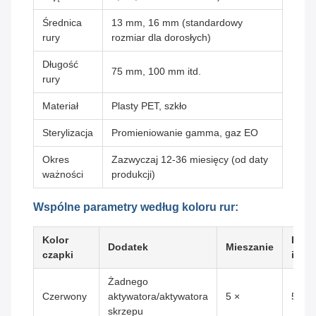
Średnica
13 mm, 16 mm (standardowy
rury
rozmiar dla dorosłych)
Długość
75 mm, 100 mm itd.
rury
Materiał
Plasty PET, szkło
Sterylizacja
Promieniowanie gamma, gaz EO
Okres
Zazwyczaj 12-36 miesięcy (od daty
ważności
produkcji)
Wspólne parametry według koloru rur:
Kolor
Licz
Dodatek
Mieszanie
czapki
inwer
Żadnego
Czerwony
aktywatora/aktywatora
5 ×
5-6
skrzepu