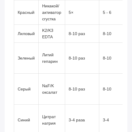
Никакой/
Красный
активатор
5×
5 - 6
сгустка
K2/K3
Лиловый
8-10 раз
8-10
EDTA
Литий
Зеленый
8-10 раз
8-10
гепарин
NaF/K
Серый
8-10 раз
8-10
оксалат
Цитрат
Синий
3-4 раза
3-4
натрия