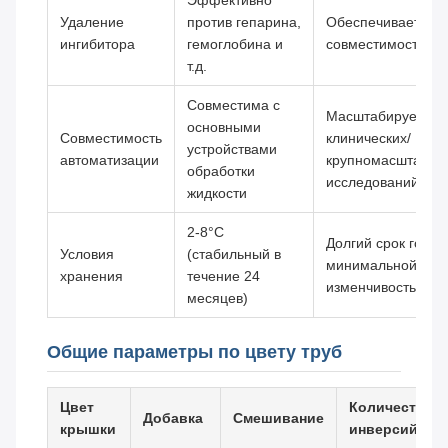
Эффективно
Удаление
против гепарина,
Обеспечивает
ингибитора
гемоглобина и
совместимость P
т.д.
Совместима с
Масштабируемост
основными
Совместимость
клинических/
устройствами
автоматизации
крупномасштабны
обработки
исследований
жидкости
2-8°C
Долгий срок годно
Условия
(стабильный в
минимальной
хранения
течение 24
изменчивостью па
месяцев)
Общие параметры по цвету труб
Цвет
Количество
Добавка
Смешивание
крышки
инверсий