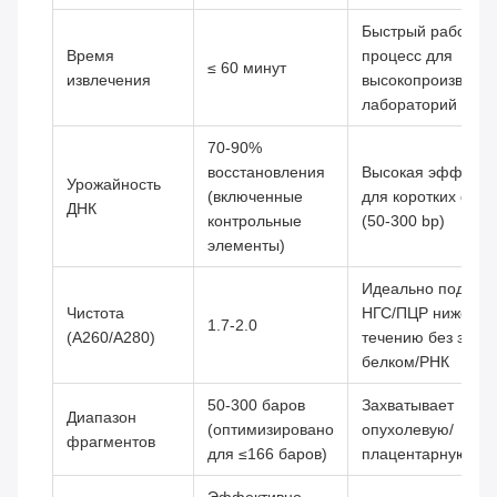
Быстрый рабочий
Время
процесс для
≤ 60 минут
извлечения
высокопроизводи
лабораторий
70-90%
восстановления
Высокая эффекти
Урожайность
(включенные
для коротких фра
ДНК
контрольные
(50-300 bp)
элементы)
Идеально подходи
Чистота
НГС/ПЦР ниже по
1.7-2.0
(A260/A280)
течению без загр
белком/РНК
50-300 баров
Захватывает
Диапазон
(оптимизировано
опухолевую/
фрагментов
для ≤166 баров)
плацентарную cf