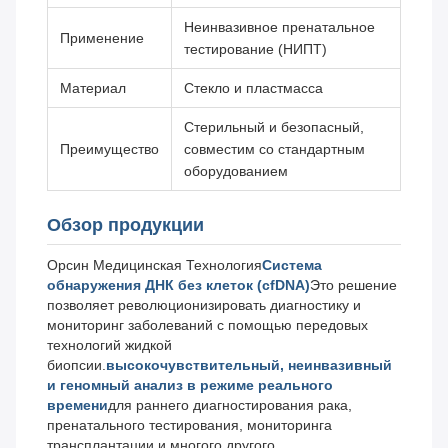
Неинвазивное пренатальное
Применение
тестирование (НИПТ)
Материал
Стекло и пластмасса
Стерильный и безопасный,
Преимущество
совместим со стандартным
оборудованием
Обзор продукции
Орсин Медицинская Технология
Система
обнаружения ДНК без клеток (cfDNA)
Это решение
позволяет революционизировать диагностику и
мониторинг заболеваний с помощью передовых
технологий жидкой
биопсии.
высокочувствительный, неинвазивный
и геномный анализ в режиме реального
времени
для раннего диагностирования рака,
пренатального тестирования, мониторинга
трансплантации и многого другого.