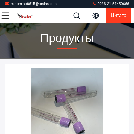
miaomiao8615@orsins.com
0086-21-57450666
Цитата
Продукты