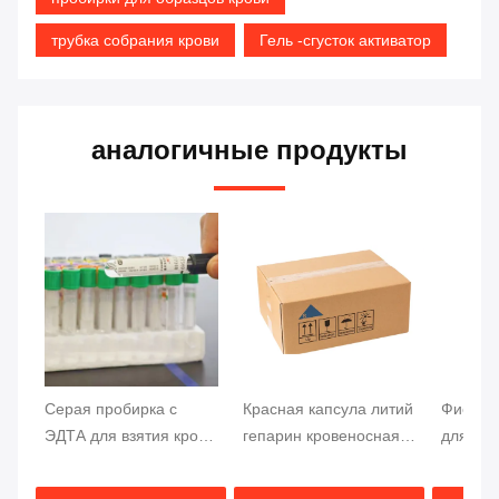
трубка собрания крови
Гель -сгусток активатор
аналогичные продукты
Серая пробирка с
Красная капсула литий
Фиолет
ЭДТА для взятия крови
гепарин кровеносная
для защ
для анализа глюкозы
трубка тестирование
вакуумн
13x75 мм, образец
быстрая сепарация
пробир