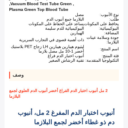
,
Vacuum Blood Test Tube Green
,
Plasma Green Top Blood Tube
نوع الأنبوب:
مصل
طلب:
البلازما جمع أنبوب الدم
يحافظ على المكونات
يساعد على الحفاظ على المكونات
البيوكيميائية:
البيوكيميائية للدم سليمة
المضافة:
الهيبارين
جودة وسلامة عينات
ذات أهمية قصوى في التجارب السريرية
البلازما:
ليثيوم هيبارين هيبارين LH زجاج PET بلاستيك
اسم المنتج:
أخضر 1-10 مل مصل بلازما
فئة المنتج:
أنبوب اختبار الدم فراغ
التكنولوجيا المتقدمة:
تقنية الرشاش الصغير
وصف
2 مل أنبوب اختبار الدم الفراغ أخضر أنبوب الدم العلوي لجمع
البلازما
أنبوب اختبار الدم المفرغ 2 مل، أنبوب
دم ذو غطاء أخضر لجمع البلازما