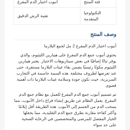
فئة المنتج
أنبوب اختبار الدم المفرغ
التكنولوجيا
تقنية الرش الدقيق
المتقدمة
وصف المنتج
أنبوب اختبار الدم المفرغ 2 مل لجمع البلازما
يحتوي أنبوب جمع الدم المفرغ على هيبارين الليثيوم، والذي
يوفر ثباتًا إضافيًا في بعض سيناريوهات الاختبار. يعتبر هيبارين
الليثيوم مكونًا رئيسيًا يضمن بقاء عينات البلازما مستقرة، حتى
عند تعرضها لظروف مختلفة. هذه السمة حاسمة في التجارب
السريرية، حيث تكون جودة وسلامة عينات البلازما ذات أهمية
قصوى.
تم تصميم أنبوب جمع الدم المفرغ للعمل مع نظام جمع الدم
المفرغ. يعمل النظام عن طريق إنشاء فراغ داخل الأنبوب، مما
يسحب الدم من الجسم إلى الأنبوب. هذه الطريقة أقل إيلامًا
وأكثر كفاءة مقارنة بطرق جمع الدم التقليدية، مما يجعلها
الخيار المفضل للمرضى والمتخصصين في الرعاية الصحية
على حد سواء.