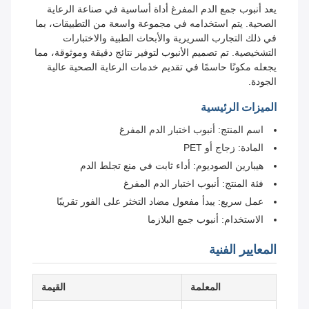
يعد أنبوب جمع الدم المفرغ أداة أساسية في صناعة الرعاية
الصحية. يتم استخدامه في مجموعة واسعة من التطبيقات، بما
في ذلك التجارب السريرية والأبحاث الطبية والاختبارات
التشخيصية. تم تصميم الأنبوب لتوفير نتائج دقيقة وموثوقة، مما
يجعله مكونًا حاسمًا في تقديم خدمات الرعاية الصحية عالية
الجودة.
الميزات الرئيسية
اسم المنتج: أنبوب اختبار الدم المفرغ
المادة: زجاج أو PET
هيبارين الصوديوم: أداء ثابت في منع تجلط الدم
فئة المنتج: أنبوب اختبار الدم المفرغ
عمل سريع: يبدأ مفعول مضاد التخثر على الفور تقريبًا
الاستخدام: أنبوب جمع البلازما
المعايير الفنية
المعلمة
القيمة