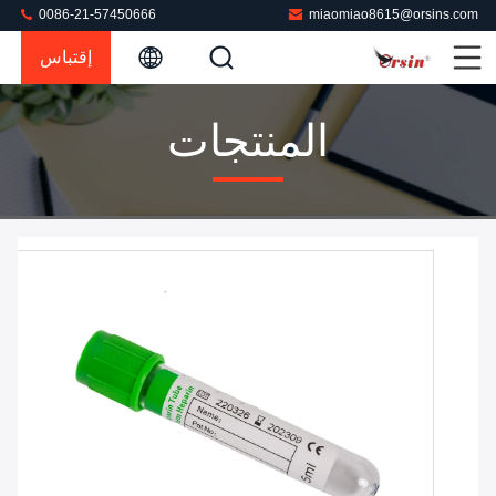
0086-21-57450666
miaomiao8615@orsins.com
إقتباس
المنتجات