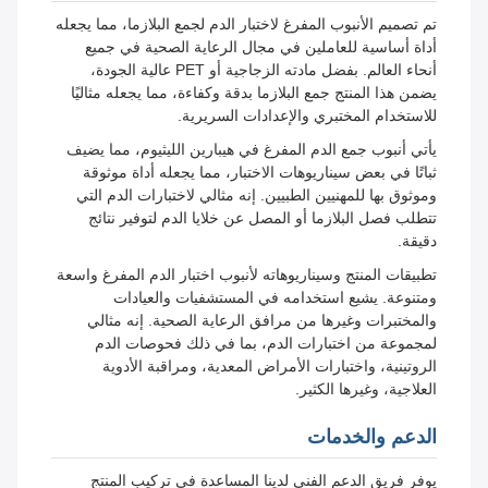
تم تصميم الأنبوب المفرغ لاختبار الدم لجمع البلازما، مما يجعله
أداة أساسية للعاملين في مجال الرعاية الصحية في جميع
أنحاء العالم. بفضل مادته الزجاجية أو PET عالية الجودة،
يضمن هذا المنتج جمع البلازما بدقة وكفاءة، مما يجعله مثاليًا
للاستخدام المختبري والإعدادات السريرية.
يأتي أنبوب جمع الدم المفرغ في هيبارين الليثيوم، مما يضيف
ثباتًا في بعض سيناريوهات الاختبار، مما يجعله أداة موثوقة
وموثوق بها للمهنيين الطبيين. إنه مثالي لاختبارات الدم التي
تتطلب فصل البلازما أو المصل عن خلايا الدم لتوفير نتائج
دقيقة.
تطبيقات المنتج وسيناريوهاته لأنبوب اختبار الدم المفرغ واسعة
ومتنوعة. يشيع استخدامه في المستشفيات والعيادات
والمختبرات وغيرها من مرافق الرعاية الصحية. إنه مثالي
لمجموعة من اختبارات الدم، بما في ذلك فحوصات الدم
الروتينية، واختبارات الأمراض المعدية، ومراقبة الأدوية
العلاجية، وغيرها الكثير.
الدعم والخدمات
يوفر فريق الدعم الفني لدينا المساعدة في تركيب المنتج