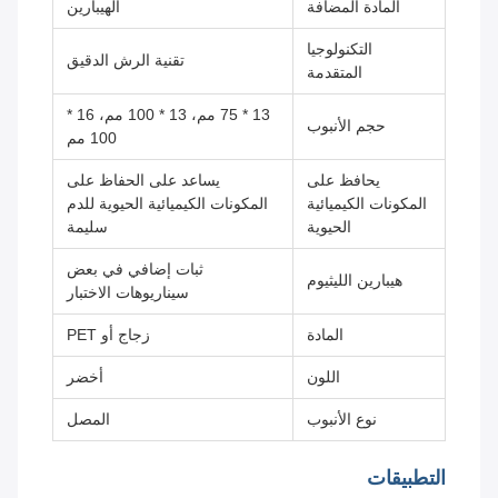
المادة المضافة
الهيبارين
التكنولوجيا
تقنية الرش الدقيق
المتقدمة
13 * 75 مم، 13 * 100 مم، 16 *
حجم الأنبوب
100 مم
يحافظ على
يساعد على الحفاظ على
المكونات الكيميائية
المكونات الكيميائية الحيوية للدم
الحيوية
سليمة
ثبات إضافي في بعض
هيبارين الليثيوم
سيناريوهات الاختبار
المادة
زجاج أو PET
اللون
أخضر
نوع الأنبوب
المصل
التطبيقات