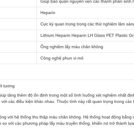
Giúp bảo quản nguyên vẹn các thành phần sinh
Heparin
Cực kỳ quan trọng trong các thử nghiệm lâm sàn
Lithium Heparin Heparin LH Glass PET Plastic 
Ống nghiệm lấy máu chân không
Công nghệ phun vi mô
ết tương
úp tăng thêm độ ổn định trong một số tình huống xét nghiệm nhất địn
 với các điều kiện khác nhau. Thuộc tính này rất quan trọng trong các
ng với hệ thống thu thập máu chân không. Hệ thống hoạt động bằng c
 so với các phương pháp lấy máu truyền thống, khiến nó trở thành lự