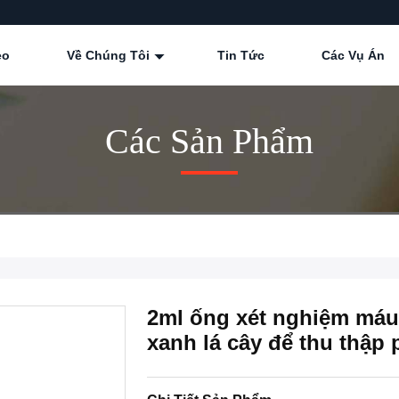
eo
Về Chúng Tôi
Tin Tức
Các Vụ Án
Các Sản Phẩm
2ml ống xét nghiệm má
xanh lá cây để thu thập