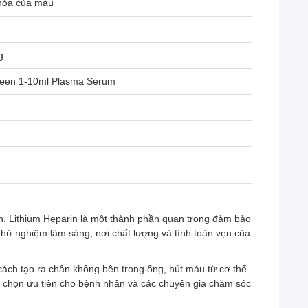
 hóa của máu
g
Green 1-10ml Plasma Serum
h. Lithium Heparin là một thành phần quan trọng đảm bảo
 thử nghiệm lâm sàng, nơi chất lượng và tính toàn vẹn của
ách tạo ra chân không bên trong ống, hút máu từ cơ thể
a chọn ưu tiên cho bệnh nhân và các chuyên gia chăm sóc