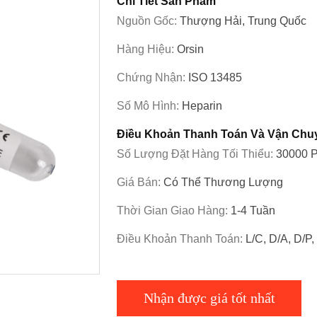
Chi Tiết Sản Phẩm
Nguồn Gốc:
Thượng Hải, Trung Quốc
Hàng Hiệu:
Orsin
Chứng Nhận:
ISO 13485
Số Mô Hình:
Heparin
Điều Khoản Thanh Toán Và Vận Chu
Số Lượng Đặt Hàng Tối Thiểu:
30000 
Giá Bán:
Có Thể Thương Lượng
Thời Gian Giao Hàng:
1-4 Tuần
Điều Khoản Thanh Toán:
L/C, D/A, D/P
Nhận được giá tốt nhất