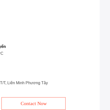
yển
PC
, T/T, Liên Minh Phương Tây
Contact Now