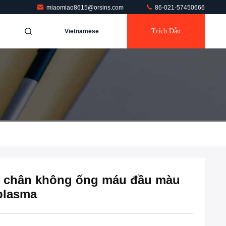
miaomiao8615@orsins.com
86-021-57450666
Trích Dẫn
Vietnamese
u chân không ống máu đầu màu
 plasma