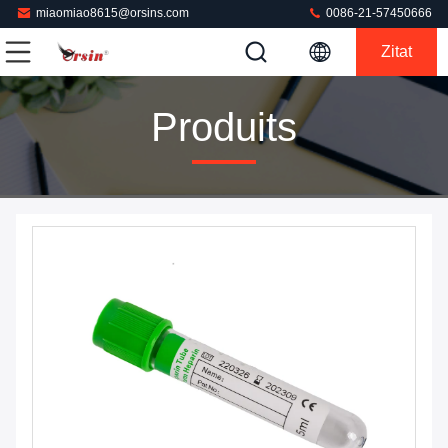
miaomiao8615@orsins.com
0086-21-57450666
Zitat
Produits