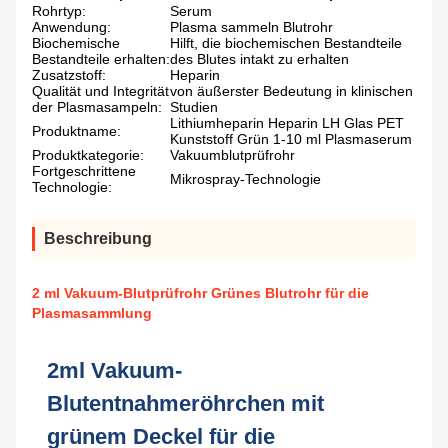
Rohrtyp:
Serum
Anwendung:
Plasma sammeln Blutrohr
Biochemische
Hilft, die biochemischen Bestandteile
Bestandteile erhalten:
des Blutes intakt zu erhalten
Zusatzstoff:
Heparin
Qualität und Integrität
von äußerster Bedeutung in klinischen
der Plasmasampeln:
Studien
Lithiumheparin Heparin LH Glas PET
Produktname:
Kunststoff Grün 1-10 ml Plasmaserum
Produktkategorie:
Vakuumblutprüfrohr
Fortgeschrittene
Mikrospray-Technologie
Technologie:
Beschreibung
2 ml Vakuum-Blutprüfrohr Grünes Blutrohr für die
Plasmasammlung
2ml Vakuum-
Blutentnahmeröhrchen mit
grünem Deckel für die