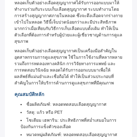
หลอดเก็บตัวอย่างเลือดสุญญากาศได้รับการออกแบบมาให้
ทำงานร่วมกับระบบเก็บเลือดสุญญากาศ ระบบทำงานโดย
การสร้างสุญญากาศภายในหลอด ซึ่งจะดึงเลือดจากร่างกาย
เข้าไปในหลอด วิธีนี้เจ็บปวดน้อยกว่าและมีประสิทธิภาพ
มากกว่าเมื่อเทียบกับวิธีการเก็บเลือดแบบดั้งเดิม ทำให้เป็น
ตัวเลือกที่ต้องการสำหรับผู้ป่วยและผู้เชี่ยวชาญด้านการดูแล
สุขภาพ
หลอดเก็บตัวอย่างเลือดสุญญากาศเป็นเครื่องมือสำคัญใน
อุตสาหกรรมการดูแลสุขภาพ ใช้ในการใช้งานที่หลากหลาย
รวมถึงการทดลองทางคลินิก การวิจัยทางการแพทย์ และ
การทดสอบวินิจฉัย หลอดได้รับการออกแบบมาเพื่อให้
ผลลัพธ์ที่แม่นยำและเชื่อถือได้ ทำให้เป็นส่วนประกอบที่
สำคัญในการให้บริการด้านการดูแลสุขภาพที่มีคุณภาพ
คุณสมบัติหลัก
ชื่อผลิตภัณฑ์: หลอดทดสอบเลือดสุญญากาศ
วัสดุ: แก้ว หรือ PET
โซเดียม เฮพาริน: ประสิทธิภาพที่สม่ำเสมอในการ
ป้องกันการแข็งตัวของเลือด
หมวดหมู่ผลิตภัณฑ์: หลอดทดสอบเลือดสุญญากาศ