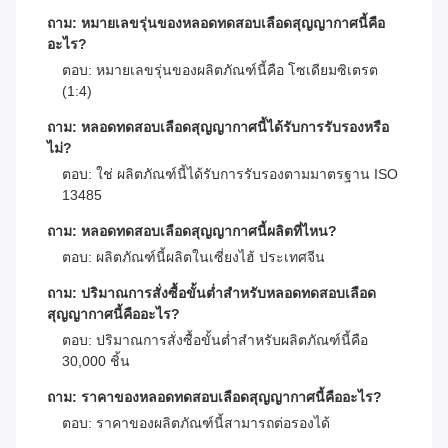
ถาม: หมายเลขรุ่นของหลอดทดสอบเลือดสุญญากาศนี้คือ
อะไร?
ตอบ: หมายเลขรุ่นของผลิตภัณฑ์นี้คือ โซเดียมซิเตรต
(1:4)
ถาม: หลอดทดสอบเลือดสุญญากาศนี้ได้รับการรับรองหรือ
ไม่?
ตอบ: ใช่ ผลิตภัณฑ์นี้ได้รับการรับรองตามมาตรฐาน ISO
13485
ถาม: หลอดทดสอบเลือดสุญญากาศนี้ผลิตที่ไหน?
ตอบ: ผลิตภัณฑ์นี้ผลิตในเซี่ยงไฮ้ ประเทศจีน
ถาม: ปริมาณการสั่งซื้อขั้นต่ำสำหรับหลอดทดสอบเลือด
สุญญากาศนี้คืออะไร?
ตอบ: ปริมาณการสั่งซื้อขั้นต่ำสำหรับผลิตภัณฑ์นี้คือ
30,000 ชิ้น
ถาม: ราคาของหลอดทดสอบเลือดสุญญากาศนี้คืออะไร?
ตอบ: ราคาของผลิตภัณฑ์นี้สามารถต่อรองได้