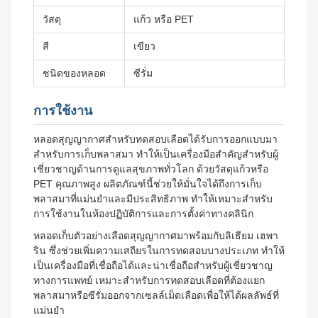
วัสดุ
แก้ว หรือ PET
สี
เขียว
ชนิดของหลอด
ซีรั่ม
การใช้งาน
หลอดสุญญากาศสำหรับทดสอบเลือดได้รับการออกแบบมา
สำหรับการเก็บพลาสมา ทำให้เป็นเครื่องมือสำคัญสำหรับผู้
เชี่ยวชาญด้านการดูแลสุขภาพทั่วโลก ด้วยวัสดุแก้วหรือ
PET คุณภาพสูง ผลิตภัณฑ์นี้ช่วยให้มั่นใจได้ถึงการเก็บ
พลาสมาที่แม่นยำและมีประสิทธิภาพ ทำให้เหมาะสำหรับ
การใช้งานในห้องปฏิบัติการและการตั้งค่าทางคลินิก
หลอดเก็บตัวอย่างเลือดสุญญากาศมาพร้อมกับลิเธียม เฮพา
ริน ซึ่งช่วยเพิ่มความเสถียรในการทดสอบบางประเภท ทำให้
เป็นเครื่องมือที่เชื่อถือได้และน่าเชื่อถือสำหรับผู้เชี่ยวชาญ
ทางการแพทย์ เหมาะสำหรับการทดสอบเลือดที่ต้องแยก
พลาสมาหรือซีรั่มออกจากเซลล์เม็ดเลือดเพื่อให้ได้ผลลัพธ์ที่
แม่นยำ