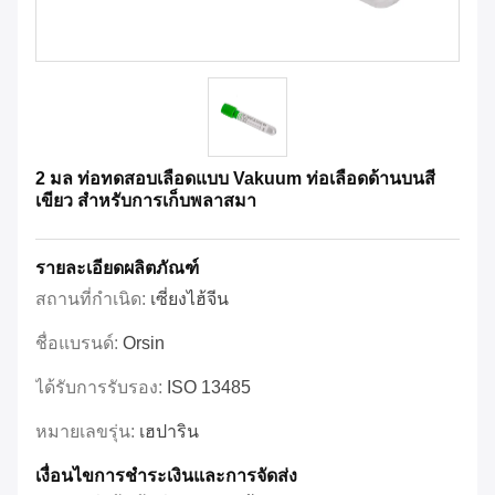
2 มล ท่อทดสอบเลือดแบบ Vakuum ท่อเลือดด้านบนสี
เขียว สําหรับการเก็บพลาสมา
รายละเอียดผลิตภัณฑ์
สถานที่กำเนิด:
เซี่ยงไฮ้จีน
ชื่อแบรนด์:
Orsin
ได้รับการรับรอง:
ISO 13485
หมายเลขรุ่น:
เฮปาริน
เงื่อนไขการชำระเงินและการจัดส่ง