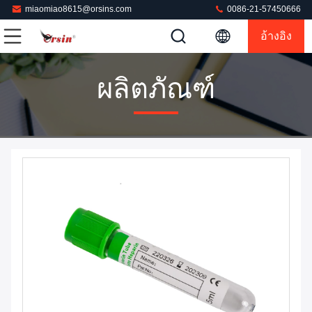
miaomiao8615@orsins.com
0086-21-57450666
อ้างอิง
ผลิตภัณฑ์