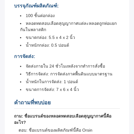
บรรจุภัณฑ์ผลิตภัณฑ์:
100 ชิ้นต่อกล่อง
หลอดทดสอบเลือดสุญญากาศแต่ละหลอดถูกห่อแยก
กันในพลาสติก
ขนาดกล่อง: 5.5 x 4 x 2 นิ้ว
น้ำหนักกล่อง: 0.5 ปอนด์
การจัดส่ง:
จัดส่งภายใน 24 ชั่วโมงหลังจากทำการสั่งซื้อ
วิธีการจัดส่ง: การจัดส่งภาคพื้นดินแบบมาตรฐาน
น้ำหนักในการจัดส่ง: 1 ปอนด์
ขนาดการจัดส่ง: 7 x 6 x 4 นิ้ว
คำถามที่พบบ่อย
ถาม: ชื่อแบรนด์ของหลอดทดสอบเลือดสุญญากาศนี้คือ
อะไร?
ตอบ: ชื่อแบรนด์ของผลิตภัณฑ์นี้คือ Orsin