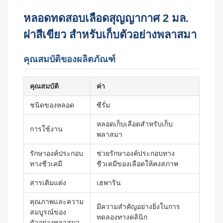
หลอดทดสอบเลือดสุญญากาศ 2 มล.
ฝาสีเขียว สำหรับเก็บตัวอย่างพลาสมา
คุณสมบัติของผลิตภัณฑ์
คุณสมบัติ
ค่า
ชนิดของหลอด
ซีรั่ม
หลอดเก็บเลือดสำหรับเก็บ
การใช้งาน
พลาสมา
รักษาองค์ประกอบ
ช่วยรักษาองค์ประกอบทาง
ทางชีวเคมี
ชีวเคมีของเลือดให้คงสภาพ
สารเติมแต่ง
เฮพาริน
คุณภาพและความ
มีความสำคัญอย่างยิ่งในการ
สมบูรณ์ของ
ทดลองทางคลินิก
ตัวอย่างพลาสมา