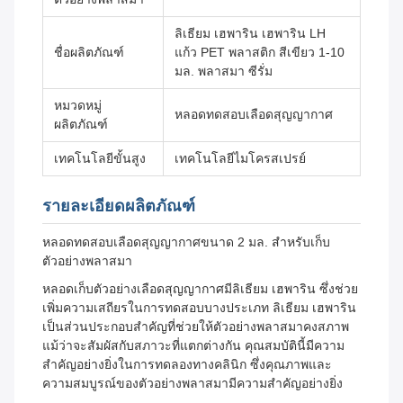
ลิเธียม เฮพาริน เฮพาริน LH
ชื่อผลิตภัณฑ์
แก้ว PET พลาสติก สีเขียว 1-10
มล. พลาสมา ซีรั่ม
หมวดหมู่
หลอดทดสอบเลือดสุญญากาศ
ผลิตภัณฑ์
เทคโนโลยีขั้นสูง
เทคโนโลยีไมโครสเปรย์
รายละเอียดผลิตภัณฑ์
หลอดทดสอบเลือดสุญญากาศขนาด 2 มล. สำหรับเก็บ
ตัวอย่างพลาสมา
หลอดเก็บตัวอย่างเลือดสุญญากาศมีลิเธียม เฮพาริน ซึ่งช่วย
เพิ่มความเสถียรในการทดสอบบางประเภท ลิเธียม เฮพาริน
เป็นส่วนประกอบสำคัญที่ช่วยให้ตัวอย่างพลาสมาคงสภาพ
แม้ว่าจะสัมผัสกับสภาวะที่แตกต่างกัน คุณสมบัตินี้มีความ
สำคัญอย่างยิ่งในการทดลองทางคลินิก ซึ่งคุณภาพและ
ความสมบูรณ์ของตัวอย่างพลาสมามีความสำคัญอย่างยิ่ง