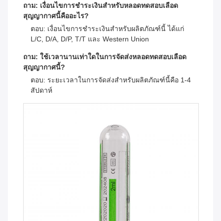
ถาม: เงื่อนไขการชำระเงินสำหรับหลอดทดสอบเลือด
สุญญากาศนี้คืออะไร?
ตอบ: เงื่อนไขการชำระเงินสำหรับผลิตภัณฑ์นี้ ได้แก่
L/C, D/A, D/P, T/T และ Western Union
ถาม: ใช้เวลานานเท่าใดในการจัดส่งหลอดทดสอบเลือด
สุญญากาศนี้?
ตอบ: ระยะเวลาในการจัดส่งสำหรับผลิตภัณฑ์นี้คือ 1-4
สัปดาห์