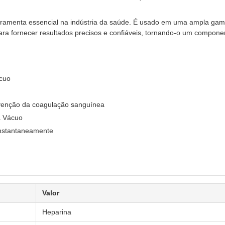
menta essencial na indústria da saúde. É usado em uma ampla gama de
para fornecer resultados precisos e confiáveis, tornando-o um compone
cuo
venção da coagulação sanguínea
a Vácuo
 instantaneamente
Valor
Heparina