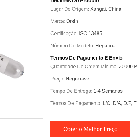
Detalhes Do Produto
Lugar De Origem:
Xangai, China
Marca:
Orsin
Certificação:
ISO 13485
Número Do Modelo:
Heparina
Termos De Pagamento E Envio
Quantidade De Ordem Mínima:
30000 
Preço:
Negociável
Tempo De Entrega:
1-4 Semanas
Termos De Pagamento:
L/C, D/A, D/P, 
Obter o Melhor Preço