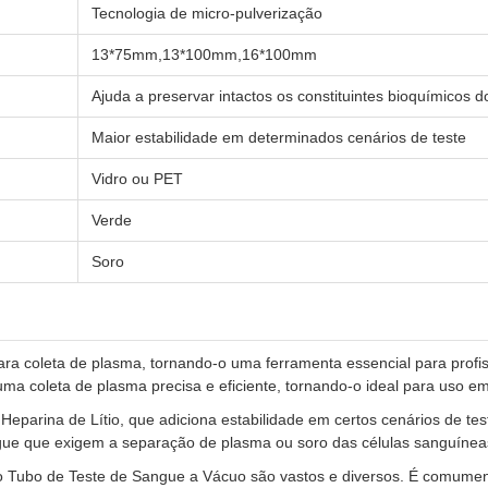
Tecnologia de micro-pulverização
13*75mm,13*100mm,16*100mm
Ajuda a preservar intactos os constituintes bioquímicos 
Maior estabilidade em determinados cenários de teste
Vidro ou PET
Verde
Soro
ara coleta de plasma, tornando-o uma ferramenta essencial para prof
uma coleta de plasma precisa e eficiente, tornando-o ideal para uso em
rina de Lítio, que adiciona estabilidade em certos cenários de test
gue que exigem a separação de plasma ou soro das células sanguíneas
o Tubo de Teste de Sangue a Vácuo são vastos e diversos. É comumente