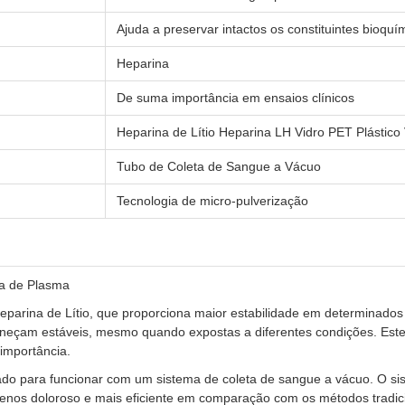
Ajuda a preservar intactos os constituintes bioqu
Heparina
De suma importância em ensaios clínicos
Heparina de Lítio Heparina LH Vidro PET Plástic
Tubo de Coleta de Sangue a Vácuo
Tecnologia de micro-pulverização
ta de Plasma
rina de Lítio, que proporciona maior estabilidade em determinados c
çam estáveis, mesmo quando expostas a diferentes condições. Este at
importância.
do para funcionar com um sistema de coleta de sangue a vácuo. O sis
menos doloroso e mais eficiente em comparação com os métodos tradici