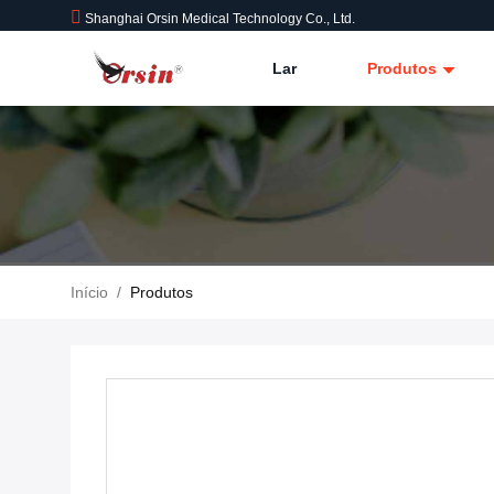
Shanghai Orsin Medical Technology Co., Ltd.
Lar
Produtos
Início
/
Produtos