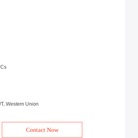
PCs
T/T, Western Union
Contact Now