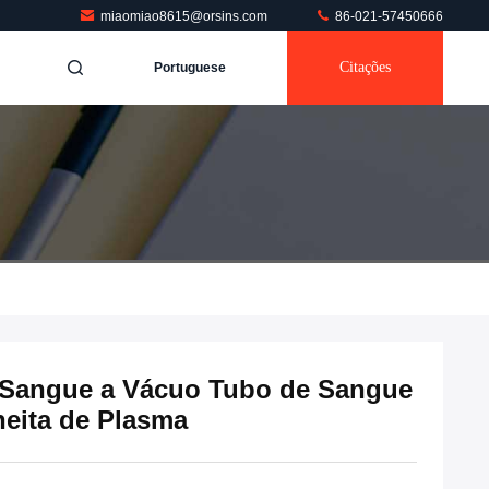
miaomiao8615@orsins.com
86-021-57450666
Citações
Portuguese
e Sangue a Vácuo Tubo de Sangue
heita de Plasma