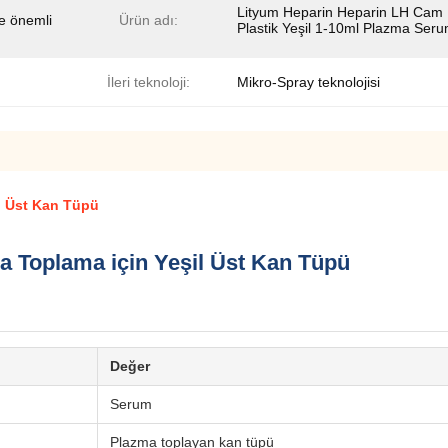
Lityum Heparin Heparin LH Cam
ce önemli
Ürün adı:
Plastik Yeşil 1-10ml Plazma Ser
İleri teknoloji:
Mikro-Spray teknolojisi
l Üst Kan Tüpü
 Toplama için Yeşil Üst Kan Tüpü
Değer
Serum
Plazma toplayan kan tüpü