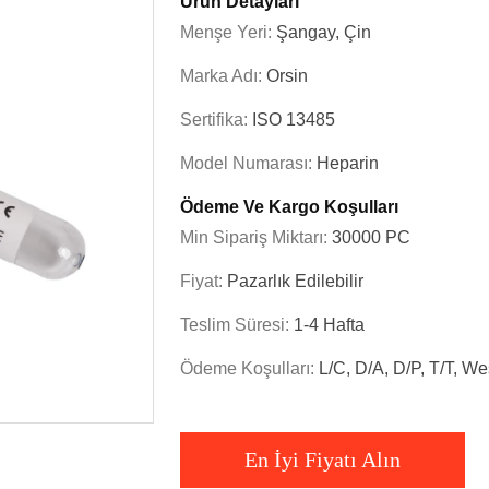
Ürün Detayları
Menşe Yeri:
Şangay, Çin
Marka Adı:
Orsin
Sertifika:
ISO 13485
Model Numarası:
Heparin
Ödeme Ve Kargo Koşulları
Min Sipariş Miktarı:
30000 PC
Fiyat:
Pazarlık Edilebilir
Teslim Süresi:
1-4 Hafta
Ödeme Koşulları:
L/C, D/A, D/P, T/T, W
En İyi Fiyatı Alın