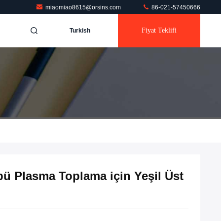
miaomiao8615@orsins.com
86-021-57450666
Fiyat Teklifi
Turkish
ü Plasma Toplama için Yeşil Üst