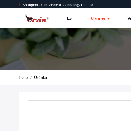
Shanghai Orsin Medical Technology Co., Ltd.
Ev
Ürünler
V
Evde
/
Ürünler