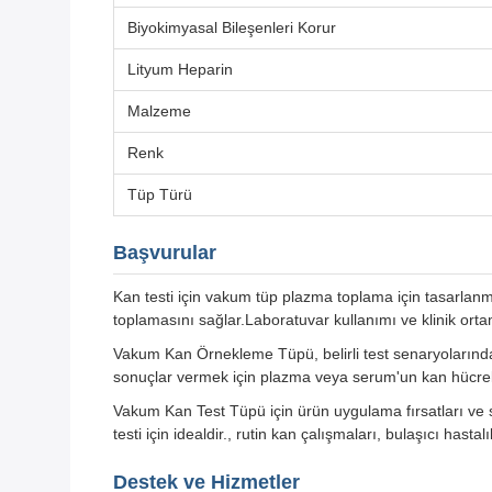
Biyokimyasal Bileşenleri Korur
Lityum Heparin
Malzeme
Renk
Tüp Türü
Başvurular
Kan testi için vakum tüp plazma toplama için tasarlanmı
toplamasını sağlar.Laboratuvar kullanımı ve klinik ortaml
Vakum Kan Örnekleme Tüpü, belirli test senaryolarında is
sonuçlar vermek için plazma veya serum'un kan hücrele
Vakum Kan Test Tüpü için ürün uygulama fırsatları ve sen
testi için idealdir., rutin kan çalışmaları, bulaşıcı hastal
Destek ve Hizmetler