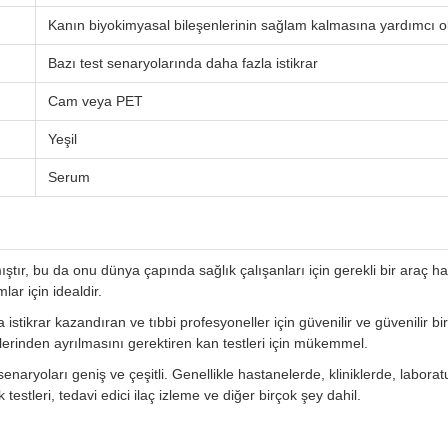
Kanın biyokimyasal bileşenlerinin sağlam kalmasına yardımcı o
Bazı test senaryolarında daha fazla istikrar
Cam veya PET
Yeşil
Serum
ştır, bu da onu dünya çapında sağlık çalışanları için gerekli bir araç ha
ar için idealdir.
tikrar kazandıran ve tıbbi profesyoneller için güvenilir ve güvenilir bir 
rinden ayrılmasını gerektiren kan testleri için mükemmel.
aryoları geniş ve çeşitli. Genellikle hastanelerde, kliniklerde, laboratuv
ık testleri, tedavi edici ilaç izleme ve diğer birçok şey dahil.