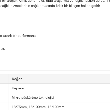
 araçtır. Klinik denemeler, tıbbi araştırma ve teşhis testleri de dahil
 sağlık hizmetlerinin sağlanmasında kritik bir bileşen haline getirir.
tutarlı bir performans
lar.
Değer
Heparin
Mikro püskürtme teknolojisi
13*75mm, 13*100mm, 16*100mm