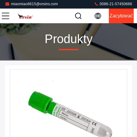
miaomiao8615@orsins.com
0086-21-57450666
Zacytować
Produkty