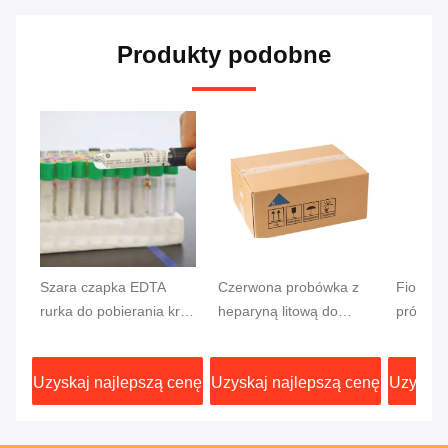
Produkty podobne
Szara czapka EDTA
Czerwona probówka z
Fioleto
rurka do pobierania krwi
heparyną litową do
próżnio
do badania glukozy
badań
krwi z 
13x75mm próbka krwi
test CF 
Uzyskaj najlepszą cenę
Uzyskaj najlepszą cenę
Uzyskaj
korek