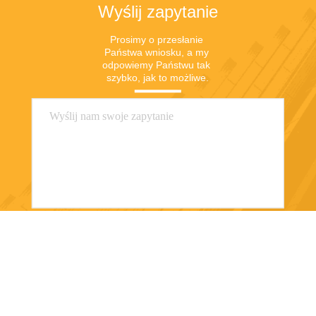
Wyślij zapytanie
Prosimy o przesłanie 
Państwa wniosku, a my 
odpowiemy Państwu tak 
szybko, jak to możliwe.
Wyślij