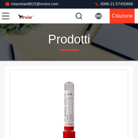
miaomiao8615@orsins.com
0086-21-57450666
Citazione
Prodotti