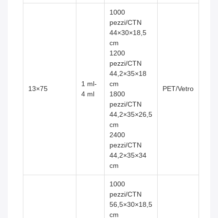
1000
pezzi/CTN
44×30×18,5
cm
1200
pezzi/CTN
44,2×35×18
1 ml-
cm
13×75
PET/Vetro
4 ml
1800
pezzi/CTN
44,2×35×26,5
cm
2400
pezzi/CTN
44,2×35×34
cm
1000
pezzi/CTN
56,5×30×18,5
cm