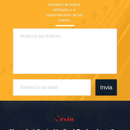
Inviateci la vostra 
richiesta e vi 
risponderemo al più 
presto.
Invia