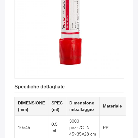
Specifiche dettagliate
DIMENSIONE
SPEC
Dimensione
Materiale
(mm)
(ml)
imballaggio
3000
0,5
10×45
pezzi/CTN
PP
ml
45×35×28 cm