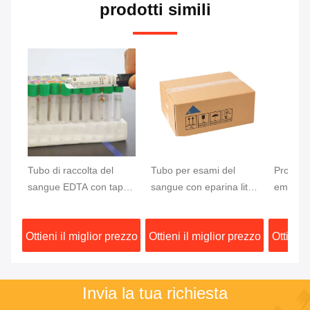
prodotti simili
Tubo di raccolta del
Tubo per esami del
Provette
sangue EDTA con tappo
sangue con eparina litio
ematico
grigio per test del
tappo rosso,
protezio
glucosio, campione di
separazione rapida,
test del
Ottieni il miglior prezzo
Ottieni il miglior prezzo
Ottieni 
sangue 13x75mm
attivatore della
circolan
coagulazione, gel
separatore
Invia la tua richiesta