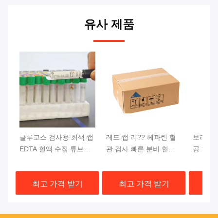
유사 제품
글루코스 검사용 회색 캡
레드 캡 리?? 헤파린 혈
보라색 
EDTA 혈액 수집 튜브
관 검사 빠른 분비 혈전
공 혈액 
13x75mm 혈액 샘플
활성제 젤 분기
DNA 
상단
최고 가격 받기
최고 가격 받기
최고