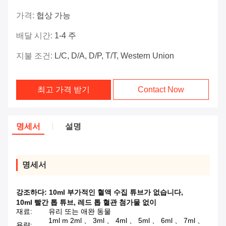
가격:
협상 가능
배달 시간:
1-4 주
지불 조건:
L/C, D/A, D/P, T/T, Western Union
최고 가격 받기
Contact Now
명세서
설명
명세서
강조하다:
10ml 부가적인 혈액 수집 튜브가 없습니다
,
10ml 빨간 톱 튜브
,
레드 톱 혈관 첨가물 없이
재료:
유리 또는 애완 동물
1ml m 2ml 、 3ml 、 4ml 、 5ml 、 6ml 、 7ml 、
용량: