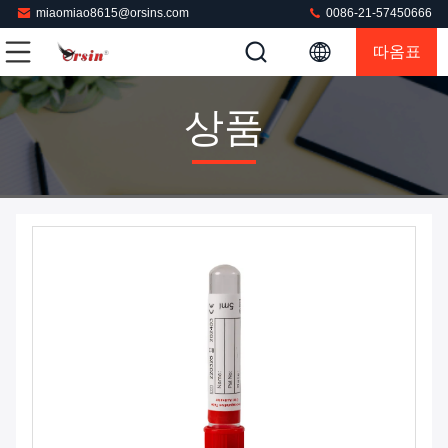
miaomiao8615@orsins.com
0086-21-57450666
따옴표
상품