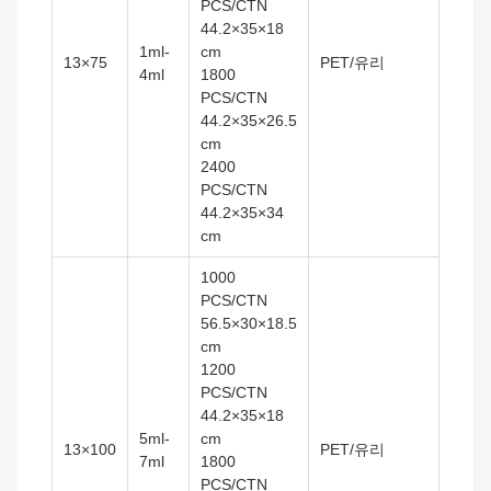
PCS/CTN
44.2×35×18
1ml-
cm
13×75
PET/유리
4ml
1800
PCS/CTN
44.2×35×26.5
cm
2400
PCS/CTN
44.2×35×34
cm
1000
PCS/CTN
56.5×30×18.5
cm
1200
PCS/CTN
44.2×35×18
5ml-
cm
13×100
PET/유리
7ml
1800
PCS/CTN