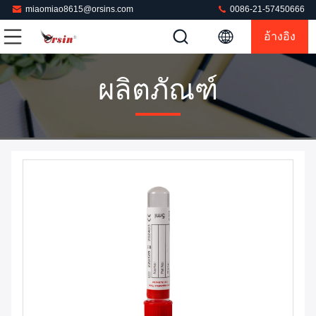
miaomiao8615@orsins.com
0086-21-57450666
อ้างอิง
ผลิตภัณฑ์