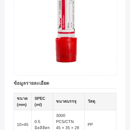
ข้อมูลรายละเอียด
ขนาด
SPEC
ขนาดบรรจุ
วัสดุ
(mm)
(ml)
3000
0.5
PCS/CTN
10×45
PP
มิลลิลิตร
45 × 35 × 28