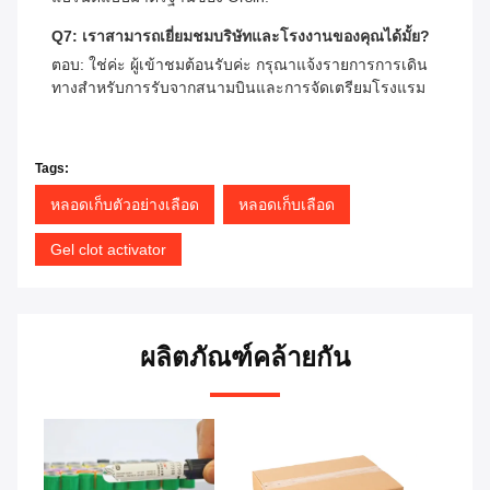
Q7: เราสามารถเยี่ยมชมบริษัทและโรงงานของคุณได้มั้ย?
ตอบ: ใช่ค่ะ ผู้เข้าชมต้อนรับค่ะ กรุณาแจ้งรายการการเดิน
ทางสําหรับการรับจากสนามบินและการจัดเตรียมโรงแรม
Tags:
หลอดเก็บตัวอย่างเลือด
หลอดเก็บเลือด
Gel clot activator
ผลิตภัณฑ์คล้ายกัน