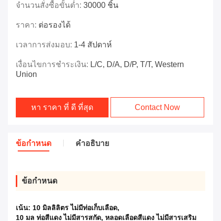
จำนวนสั่งซื้อขั้นต่ำ:
30000 ชิ้น
ราคา:
ต่อรองได้
เวลาการส่งมอบ:
1-4 สัปดาห์
เงื่อนไขการชำระเงิน:
L/C, D/A, D/P, T/T, Western
Union
หา ราคา ที่ ดี ที่สุด
Contact Now
ข้อกำหนด
คำอธิบาย
ข้อกำหนด
เน้น:
10 มิลลิลิตร ไม่มีท่อเก็บเลือด
,
10 มล ท่อสีแดง ไม่มีสารสกัด
,
หลอดเลือดสีแดง ไม่มีสารเสริม