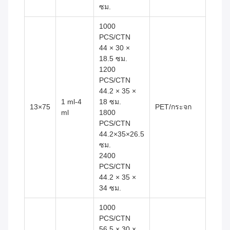
ซม.
1000
PCS/CTN
44 × 30 ×
18.5 ซม.
1200
PCS/CTN
44.2 × 35 ×
1 ml-4
18 ซม.
13×75
PET/กระจก
ml
1800
PCS/CTN
44.2×35×26.5
ซม.
2400
PCS/CTN
44.2 × 35 ×
34 ซม.
1000
PCS/CTN
56.5 × 30 ×