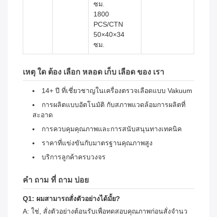
ซม.
1800
PCS/CTN
50×40×34
ซม.
เหตุ ใด ต้อง เลือก หลอด เก็บ เลือด ของ เรา
14+ ปี ที่เชี่ยวชาญในเครื่องตรวจเลือดแบบ Vakuum
การผลิตแบบอัตโนมัติ กับสภาพแวดล้อมการผลิตที่
สะอาด
การควบคุมคุณภาพและการสนับสนุนทางเทคนิค
ราคาที่แข่งขันกับมาตรฐานคุณภาพสูง
บริการลูกค้าครบวงจร
คํา ถาม ที่ ถาม บ่อย
Q1: ผมสามารถสั่งตัวอย่างได้มั้ย?
A: ใช่, สั่งตัวอย่างต้อนรับเพื่อทดสอบคุณภาพก่อนสั่งจํานว