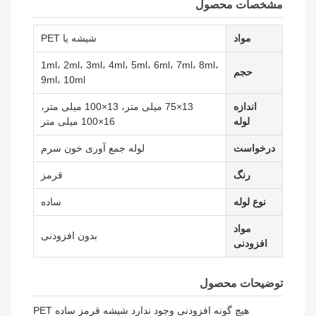
مشخصات محصول
مواد
شیشه یا PET
1ml، 2ml، 3ml، 4ml، 5ml، 6ml، 7ml، 8ml،
حجم
9ml، 10ml
اندازه
13×75 میلی متر، 13×100 میلی متر،
لوله
16×100 میلی متر
درخواست
لوله جمع آوری خون سرم
رنگ
قرمز
نوع لوله
ساده
مواد
بدون افزودنی
افزودنی
توضیحات محصول
هیچ گونه افزودنی وجود ندارد شیشه قرمز ساده PET