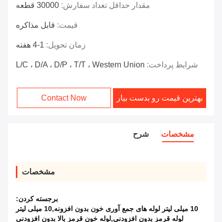
مقدار حداقل تعداد سفارش:
30000 قطعه
قیمت:
قابل مذاکره
زمان تحویل:
1-4 هفته
شرایط پرداخت:
L/C ، D/A ، D/P ، T/T ، Western Union
بهترین قیمت رو بدست بیار
Contact Now
مشخصات
شرح
مشخصات
برجسته کردن:
10 میلی لیتر لوله های جمع آوری خون بدون افزونه,10 میلی لیتر
لوله قرمز بدون افزودنی,لوله خون قرمز بالا بدون افزودنی