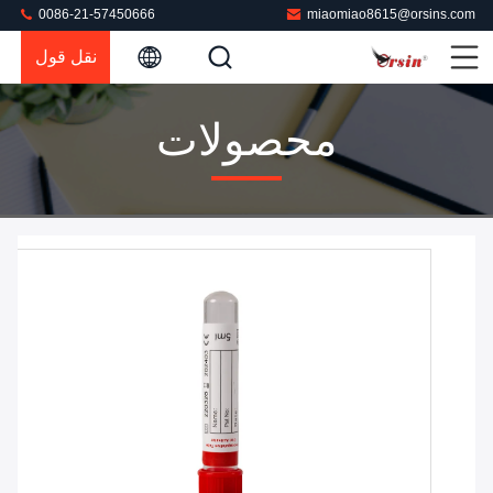
0086-21-57450666
miaomiao8615@orsins.com
نقل قول
محصولات